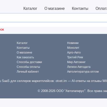
Каталог
О магазине
Контакты
Оплат
лок
Каталог
Новинки
Контакты
Монолит
О магазине
Арго-Авто
Как заказать
Третий Рим
Способы доставки
Мир Автокниг
Способы оплаты
Легион-Автодата
Личный кабинет
Автолитература оптом
 SaaS для селлеров маркетплейсов:
otvet.im
— AI-ответы на отзывы Wil
© 2008-2026 ООО "Автопапирус". Все права з