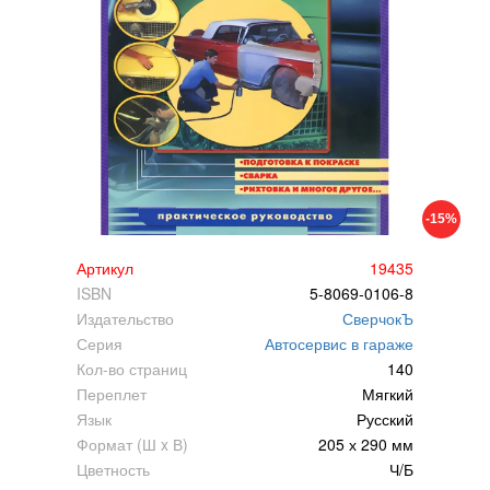
-15%
Артикул
19435
ISBN
5-8069-0106-8
Издательство
СверчокЪ
Серия
Автосервис в гараже
Кол-во страниц
140
Переплет
Мягкий
Язык
Русский
Формат (Ш x В)
205 х 290 мм
Цветность
Ч/Б