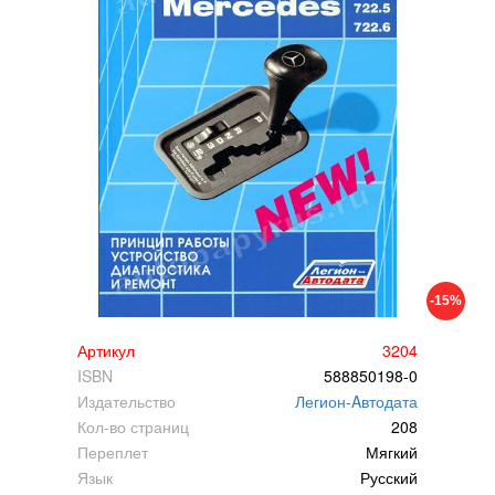
-15%
Артикул
3204
ISBN
588850198-0
Издательство
Легион-Aвтодата
Кол-во страниц
208
Переплет
Мягкий
Язык
Русский