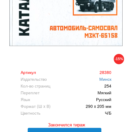
-15%
Артикул
28380
Издательство
Минск
Кол-во страниц
254
Переплет
Мягкий
Язык
Русский
Формат (Ш x В)
290 x 205 мм
Цветность
Ч/Б
Закончился тираж