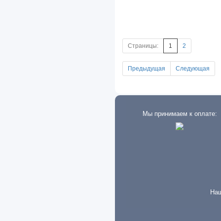
Nissan
Oldsmobile
Omoda
Страницы:
1
2
Opel
Предыдущая
Следующая
Perkins
Peterbilt
Мы принимаем к оплате:
Peugeot
Plymouth
Pontiac
Porsche
Range Rover
Наш
Ravon
Reliant