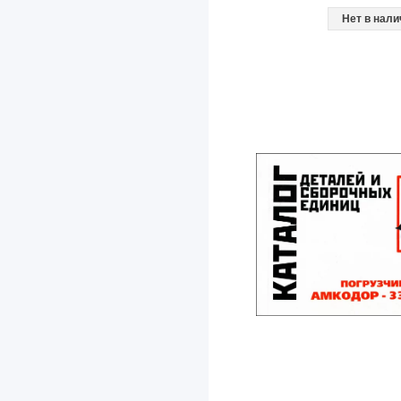
Нет в нали
Eaton
Exeed
FAW
Fiat
Ford
Foton
Freightliner
Geely
GMC
Great Wall
Groz
Hafei