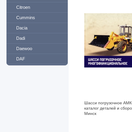
Citroen
Cummins
Dacia
Dadi
Daewoo
DAF
Daihatsu
Datsun
Derways
Detroit Diesel
Шасси погрузочное АМК
каталог деталей и сборо
Dodge
Минск
Dong Feng
Eagle