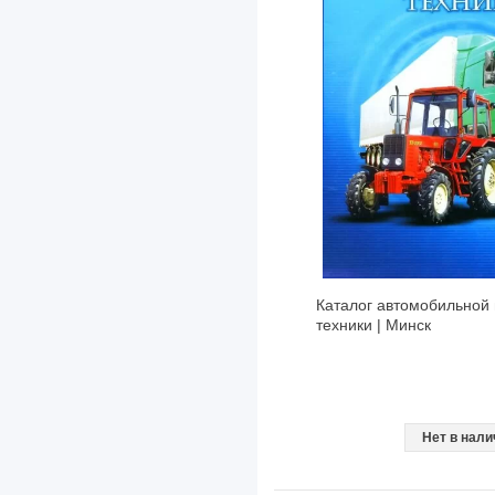
Lincoln
Luxgen
MAN
Mazda
Maxus
Mercedes-Benz
Mercury
MG
Каталог автомобильной 
техники | Минск
Mini
Mitsubishi
Morris
Нет в нали
Neoplan
New Holland