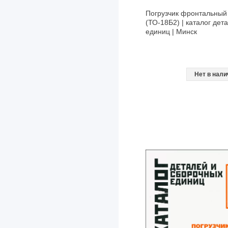
Haima
Погрузчик фронтальны
Hania
(ТО-18Б2) | каталог дет
единиц | Минск
Haval
Hino
Holden
Нет в нали
Honda
Howo
Hummer
Hyundai
I-VAN
IFA
Infiniti
International