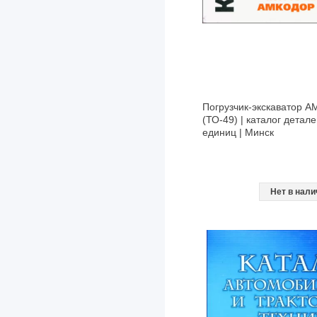
Iran
Isuzu
Iveco
JAC
Jaguar
Погрузчик-экскаватор 
(ТО-49) | каталог детал
JCB
единиц | Минск
Jeep
Kenworth
Нет в нали
Kia
Lancia
Land Rover
Lexus
Lifan