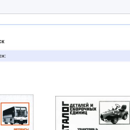
ск
ск: