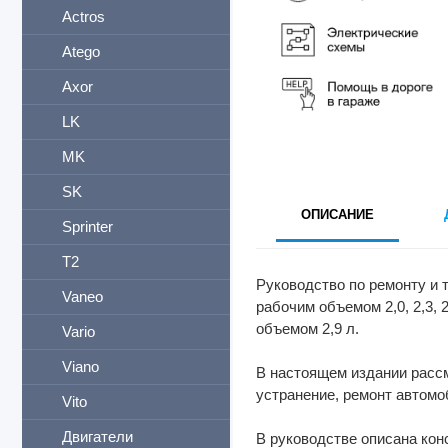
Actros
Atego
Axor
LK
MK
SK
ОПИСАНИЕ
Sprinter
T2
Руководство по ремонту и
Vaneo
рабочим объемом 2,0, 2,3, 
объемом 2,9 л.
Vario
Viano
В настоящем издании расс
устранение, ремонт автомо
Vito
Двигатели
В руководстве описана ко