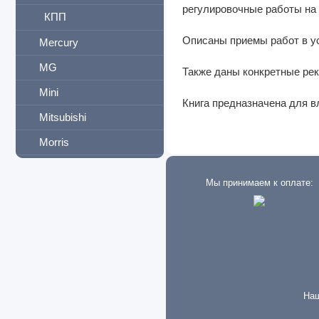
регулировочные работы на
КПП
Описаны приемы работ в у
Mercury
MG
Также даны конкретные ре
Mini
Книга предназначена для 
Mitsubishi
Morris
Neoplan
Мы принимаем к оплате:
New Holland
Nissan
Oldsmobile
Omoda
Opel
Наш
Perkins