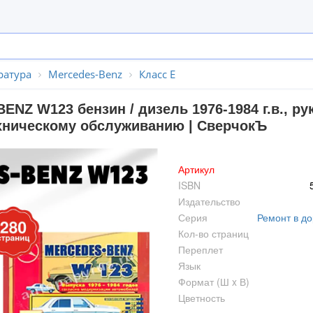
ратура
Mercedes-Benz
Класс E
ENZ W123 бензин / дизель 1976-1984 г.в., р
хническому обслуживанию | СверчокЪ
Артикул
ISBN
Издательство
Серия
Ремонт в до
Кол-во страниц
Переплет
Язык
Формат (Ш x В)
Цветность