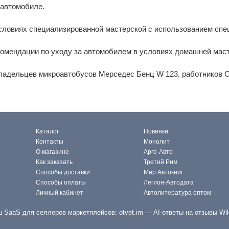
 автомобиле.
словиях специализированной мастерской с использованием спе
комендации по уходу за автомобилем в условиях домашней маст
владельцев микроавтобусов Мерседес Бенц W 123, работников С
Каталог
Новинки
Контакты
Монолит
О магазине
Арго-Авто
Как заказать
Третий Рим
Способы доставки
Мир Автокниг
Способы оплаты
Легион-Автодата
Личный кабинет
Автолитература оптом
 SaaS для селлеров маркетплейсов:
otvet.im
— AI-ответы на отзывы Wil