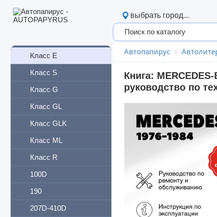
Класс A
выбрать город...
Класс B
Класс C
Автопапирус
Автолите
Класс E
Класс S
Книга: MERCEDES-B
руководство по те
Класс G
Класс GL
Класс GLK
Класс ML
Класс R
100D
190
207D-410D