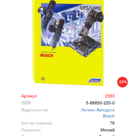
-15%
Артикул
2393
ISBN
5-88850-220-0
Издательство
Легион-Aвтодата
Bosch
Кол-во страниц
76
Переплет
Мягкий