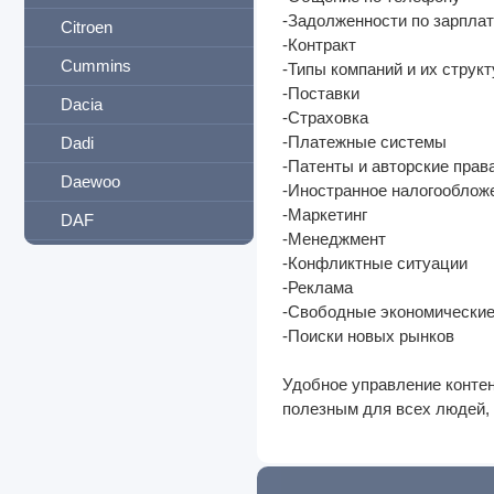
-Задолженности по зарпла
Citroen
-Контракт
Cummins
-Типы компаний и их структ
-Поставки
Dacia
-Страховка
-Платежные системы
Dadi
-Патенты и авторские прав
Daewoo
-Иностранное налогооблож
-Маркетинг
DAF
-Менеджмент
Daihatsu
-Конфликтные ситуации
-Реклама
Datsun
-Свободные экономические
Derways
-Поиски новых рынков
Detroit Diesel
Удобное управление контен
полезным для всех людей, 
Dodge
Dong Feng
Eagle