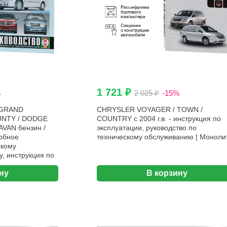
1 721 ₽
%
2 025 ₽
-15%
 GRAND
CHRYSLER VOYAGER / TOWN /
UNTY / DODGE
COUNTRY с 2004 г.в. - инструкция по
VAN бензин /
эксплуатации, руководство по
робное
техническому обслуживанию | Моноли
скому
, инструкция по
ские схемы |
ну
В корзину