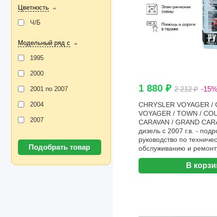
Цветность
Ч/Б
Модельный ряд с
1995
2000
1 880 ₽
2 212 ₽
-15
2001 по 2007
2004
CHRYSLER VOYAGER /
VOYAGER / TOWN / CO
2007
CARAVAN / GRAND CARA
дизель с 2007 г.в. - под
руководство по техниче
обслуживанию и ремонту
эксплуатации, электриче
В корзи
Чижовка