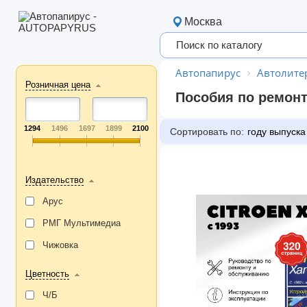
Москва
Автопапирус
Автолите
Розничная цена
Пособия по ремонт
1294
1496
1697
1899
2100
Сортировать по:
году выпуска
Издательство
Арус
РМГ Мультимедиа
Чижовка
Цветность
Ч/Б