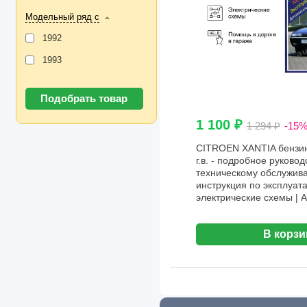
Модельный ряд с
1992
1993
1 100 ₽
1 294 ₽
-15
CITROEN XANTIA бензин 
г.в. - подробное руковод
техническому обслужива
инструкция по эксплуат
электрические схемы | 
В корзи