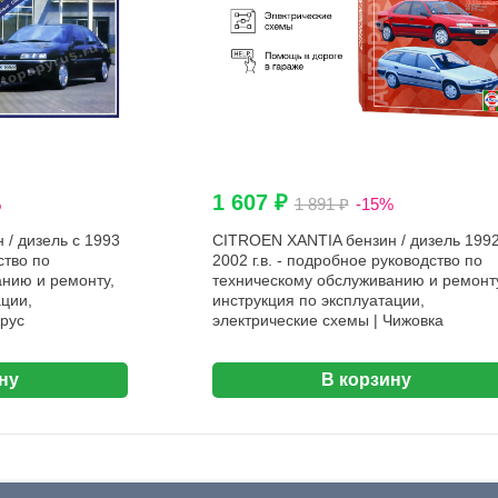
1 607 ₽
%
1 891 ₽
-15%
/ дизель с 1993
CITROEN XANTIA бензин / дизель 1992
ство по
2002 г.в. - подробное руководство по
нию и ремонту,
техническому обслуживанию и ремонт
ации,
инструкция по эксплуатации,
Арус
электрические схемы | Чижовка
ну
В корзину