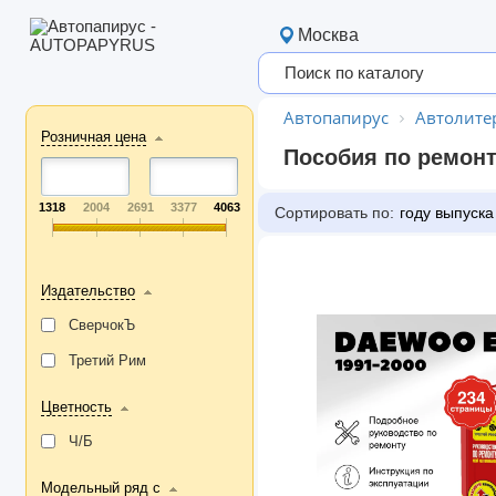
Москва
Автопапирус
Автолите
Розничная цена
Пособия по ремонт
1318
2004
2691
3377
4063
Сортировать по:
году выпуска
Издательство
СверчокЪ
Третий Рим
Цветность
Ч/Б
Модельный ряд с