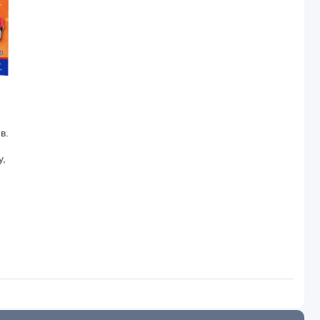
в.
у,