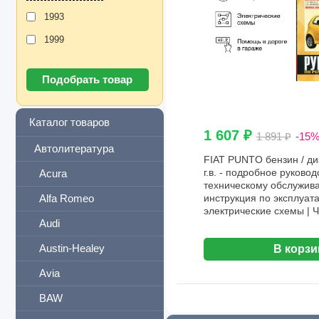
1993
1999
Каталог товаров
1 607 ₽
1 891 ₽
-15
Автолитература
FIAT PUNTO бензин / ди
г.в. - подробное руковод
Acura
техническому обслужива
Alfa Romeo
инструкция по эксплуат
электрические схемы | 
Audi
Austin-Healey
В корзи
Avia
BAW