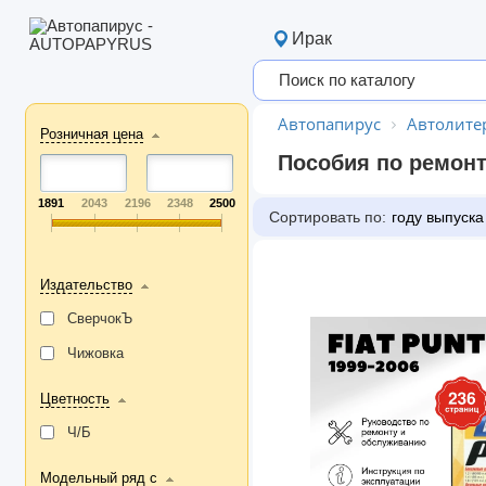
Ирак
Автопапирус
Автолите
Розничная цена
Пособия по ремонт
1891
2043
2196
2348
2500
Сортировать по:
году выпуска
Издательство
СверчокЪ
Чижовка
Цветность
Ч/Б
Модельный ряд с