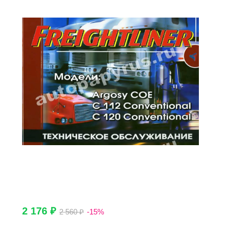
2 176 ₽
2 560 ₽
-15%