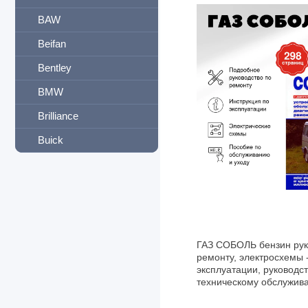
BAW
Beifan
Bentley
BMW
Brilliance
Buick
BYD
Cadillac
Carrier
CASE
ГАЗ СОБОЛЬ бензин рук
ремонту, электросхемы 
Caterpillar
эксплуатации, руководст
техническому обслужива
Chana