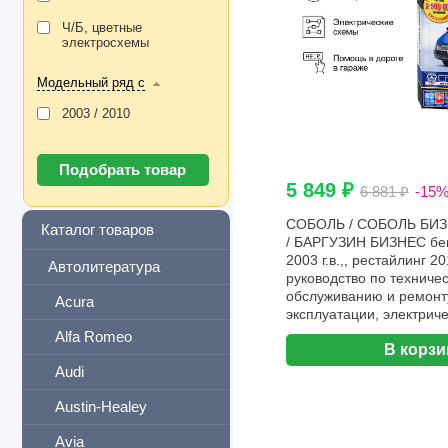
Ч/Б, цветные
электросхемы
Модельный ряд с
2003 / 2010
5 849 ₽
6 881 ₽
-15
СОБОЛЬ / СОБОЛЬ БИЗ
Каталог товаров
/ БАРГУЗИН БИЗНЕС бенз
2003 г.в.,, рестайлинг 20
Автолитература
руководство по техниче
обслуживанию и ремонту
Acura
эксплуатации, электриче
Третий Рим
Alfa Romeo
В корзи
Audi
Austin-Healey
Avia