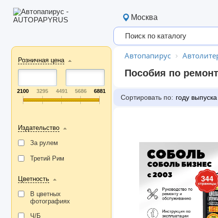
Москва
Автопапирус
Автолите
Розничная цена
Пособия по ремонт
2100
3295
4491
5686
6881
Сортировать по:
году выпуска
Издательство
За рулем
Третий Рим
Цветность
В цветных
фотографиях
Ч/Б