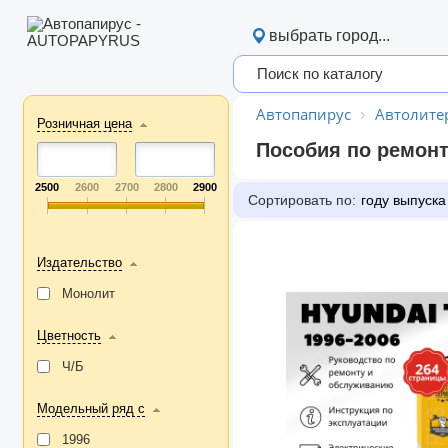
выбрать город...
Автопапирус
Автолите
Розничная цена
Пособия по ремонт
2500
2600
2700
2800
2900
Сортировать по:
году выпуска
Издательство
Монолит
Цветность
Ч/Б
Модельный ряд с
1996