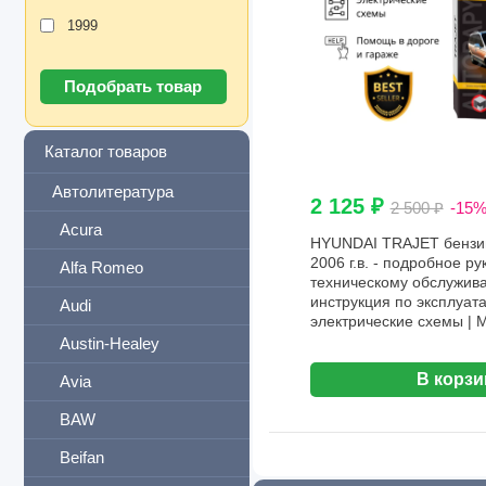
1999
Каталог товаров
Автолитература
2 125 ₽
2 500 ₽
-15
Acura
HYUNDAI TRAJET бензин
2006 г.в. - подробное ру
Alfa Romeo
техническому обслужива
инструкция по эксплуат
Audi
электрические схемы | 
Austin-Healey
В корзи
Avia
BAW
Beifan