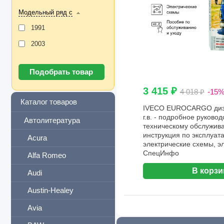
Модельный ряд с
1991
2003
3 415 ₽
4 018 ₽
-15
Каталог товаров
IVECO EUROCARGO диз
г.в. - подробное руковод
Автолитература
техническому обслужива
инструкция по эксплуат
Acura
электрические схемы, э
СпецИнфо
Alfa Romeo
В корзи
Audi
Austin-Healey
Avia