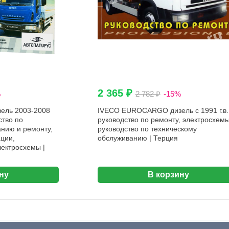
2 365 ₽
%
2 782 ₽
-15%
ель 2003-2008
IVECO EUROCARGO дизель с 1991 г.в.
ство по
руководство по ремонту, электросхемы
нию и ремонту,
руководство по техническому
ации,
обслуживанию | Терция
лектросхемы |
ну
В корзину