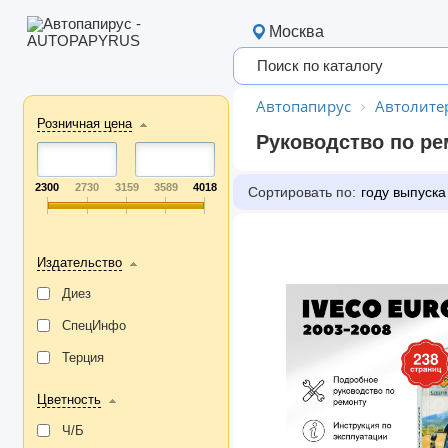
Москва
Автопапирус
Автолите
Розничная цена
Руководство по ре
2300
2730
3159
3589
4018
Сортировать по:
году выпуска
Издательство
Диез
СпецИнфо
Терция
Цветность
Ч/Б