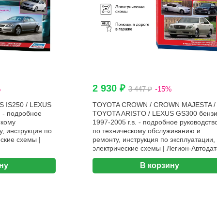
2 930 ₽
%
3 447 ₽
-15%
 IS250 / LEXUS
TOYOTA CROWN / CROWN MAJESTA /
. - подробное
TOYOTA ARISTO / LEXUS GS300 бенз
скому
1997-2005 г.в. - подробное руководств
, инструкция по
по техническому обслуживанию и
ские схемы |
ремонту, инструкция по эксплуатации,
электрические схемы | Легион-Aвтодат
ну
В корзину