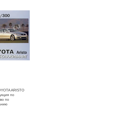
TOYOTA ARISTO
рукция по
во по
анию