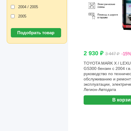
2004 / 2005
2005
2 930 ₽
3 447 ₽
-15
TOYOTA MARK X / LEXUS
GS300 бензин с 2004 г.в
руководство по техниче
обслуживанию и ремонту
эксплуатации, электриче
Легион-Aвтодата
В корзи