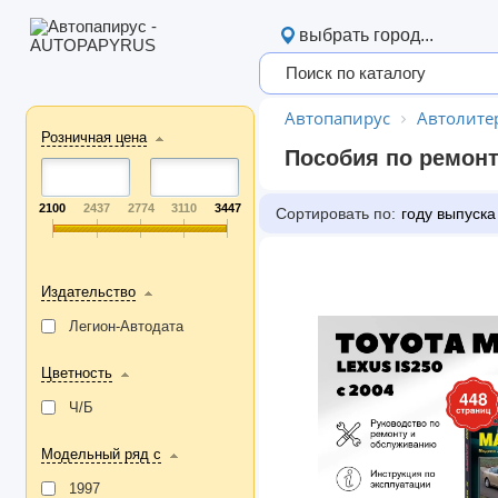
выбрать город...
Автопапирус
Автолите
Розничная цена
Пособия по ремонт
2100
2437
2774
3110
3447
Сортировать по:
году выпуска
Издательство
Легион-Aвтодата
Цветность
Ч/Б
Модельный ряд с
1997