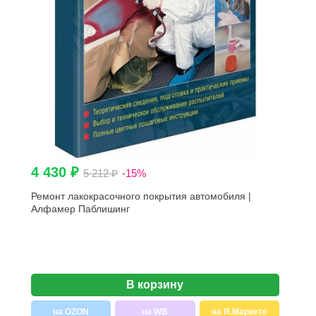
4 430 ₽
5 212 ₽
-15%
Ремонт лакокрасочного покрытия автомобиля |
Алфамер Паблишинг
В корзину
на OZON
на WB
на Я.Маркете