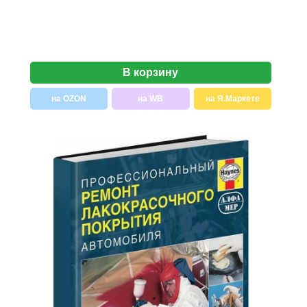
В корзину
на OZON
на WB
на Я.Маркете