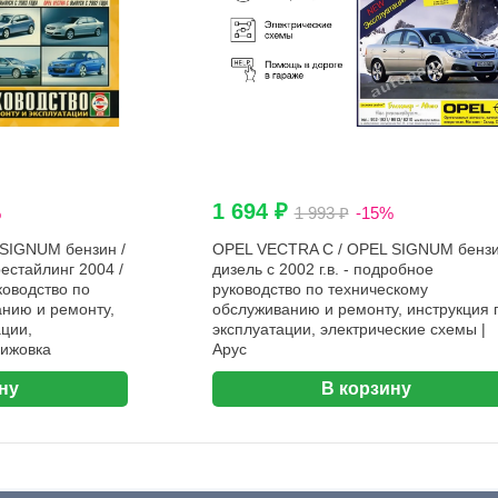
1 694 ₽
%
1 993 ₽
-15%
SIGNUM бензин /
OPEL VECTRA C / OPEL SIGNUM бензи
рестайлинг 2004 /
дизель с 2002 г.в. - подробное
ководство по
руководство по техническому
нию и ремонту,
обслуживанию и ремонту, инструкция 
ации,
эксплуатации, электрические схемы |
Чижовка
Арус
ну
В корзину