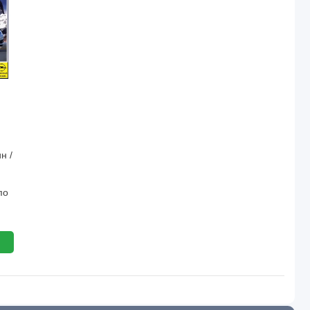
н /
по