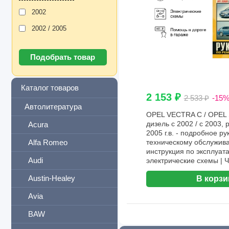
2002
2002 / 2005
Каталог товаров
2 153 ₽
2 533 ₽
-15
Автолитература
OPEL VECTRA C / OPEL 
дизель с 2002 / с 2003, 
Acura
2005 г.в. - подробное ру
Alfa Romeo
техническому обслужива
инструкция по эксплуат
Audi
электрические схемы | 
Austin-Healey
В корзи
Avia
BAW