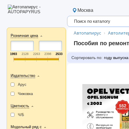
Москва
Автопапирус
Автолите
Розничная цена
Пособия по ремонт
1993
2128
2263
2398
2533
Сортировать по:
году выпуска
Издательство
Арус
Чижовка
Цветность
Ч/Б
Модельный ряд с