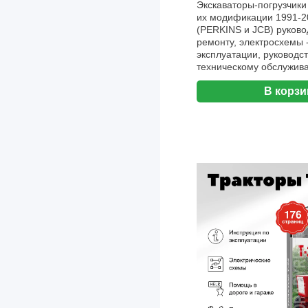
Экскаваторы-погрузчики
их модификации 1991-201
Carrier
(PERKINS и JCB) руково
CASE
ремонту, электросхемы 
эксплуатации, руководст
Caterpillar
техническому обслужива
Aвтодата
Chana
В корзи
Changan
Chery
Chevrolet
Chrysler
Citroen
Cummins
Dacia
Dadi
Daewoo