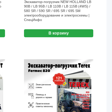
о
Экскаватор-погрузчик NEW HOLLAND LB
о
90B / LB 95B / LB 110B / LB 115B (4WS) /
580 SR / 590 SR / 695 SR / 695 SM
электрооборудование и электросхемы |
СпецИнфо
В корзину