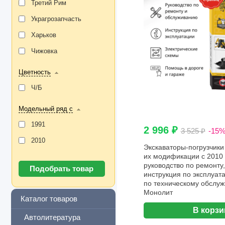
Третий Рим
Украгрозапчасть
Харьков
Чижовка
Цветность
Ч/Б
Модельный ряд с
1991
2 996 ₽
3 525 ₽
-15
2010
Экскаваторы-погрузчики
их модификации с 2010 г
руководство по ремонту,
инструкция по эксплуата
по техническому обслуж
Монолит
Каталог товаров
В корзи
Автолитература