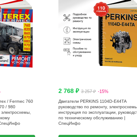
2 768 ₽
%
3 257 ₽
-15%
rex / Fermec 760
Двигатели PERKINS 1104D-E44TA
970 / 980
руководство по ремонту, электросхемы
, электросхемы,
инструкция по эксплуатации, руководс
скому
по техническому обслуживанию |
 СпецИнфо
СпецИнфо