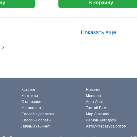
ну
В корзину
Показать еще...
5
Каталог
Новинки
Контакты
Монолит
О магазине
Арго-Авто
Как заказать
Третий Рим
Способы доставки
Мир Автокниг
Способы оплаты
Легион-Автодата
Личный кабинет
Автолитература оптом