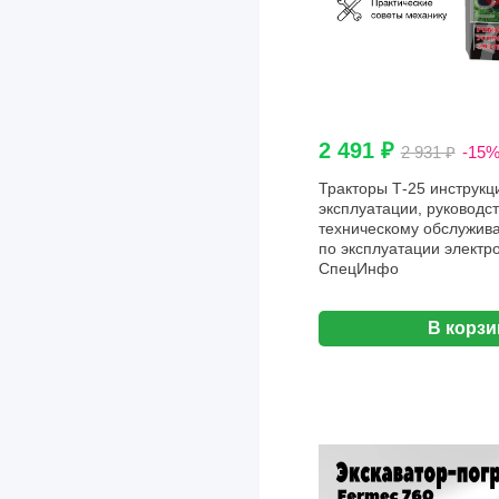
DAF
Daihatsu
Datsun
2 491 ₽
2 931 ₽
-15
Derways
Тракторы Т-25 инструкц
Detroit Diesel
эксплуатации, руководст
техническому обслужив
Dodge
по эксплуатации электр
СпецИнфо
Dong Feng
Eagle
В корзи
Eaton
Exeed
FAW
Fiat