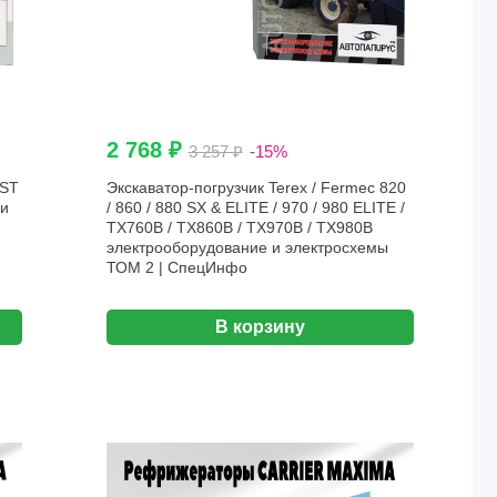
2 768 ₽
3 257 ₽
-15%
0ST
Экскаватор-погрузчик Terex / Fermec 820
 и
/ 860 / 880 SX & ELITE / 970 / 980 ELITE /
TX760B / TX860B / TX970B / TX980B
электрооборудование и электросхемы
ТОМ 2 | СпецИнфо
В корзину