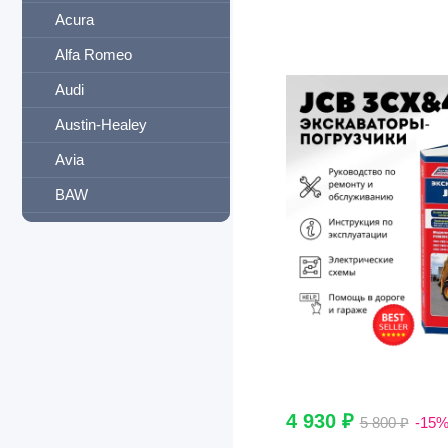
Acura
Alfa Romeo
Audi
Austin-Healey
Avia
BAW
Beifan
Bentley
BMW
Brilliance
Buick
BYD
4 930 ₽
5 800 ₽
-15
Cadillac