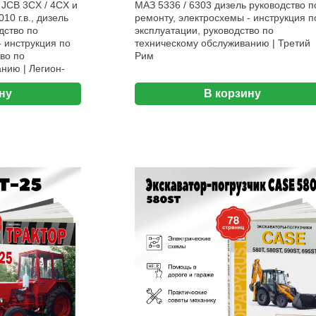
 JCB 3CX / 4CX и
МАЗ 5336 / 6303 дизель руководство п
0 г.в., дизель
ремонту, электросхемы - инструкция п
дство по
эксплуатации, руководство по
- инструкция по
техническому обслуживанию | Третий
во по
Рим
нию | Легион-
ну
В корзину