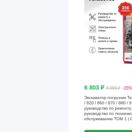
Ford
Foton
Freightliner
Geely
GMC
Great Wall
Groz
Hafei
Haima
6 803 ₽
8 003 ₽
-15
Hania
Экскаватор-погрузчик Te
/ 820 / 860 / 870 / 880 / 
Haval
руководство по ремонту
руководство по техниче
Hino
обслуживанию ТОМ 1 |
Holden