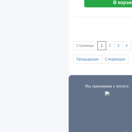
В корзи
Honda
Howo
Hummer
Hyundai
I-VAN
Страницы:
1
2
3
4
IFA
Предыдущая
Следующая
Infiniti
International
Iran
Мы принимаем к оплате:
Isuzu
Iveco
JAC
Jaguar