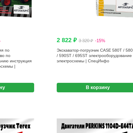
2 822 ₽
%
3 320 ₽
-15%
ия по
Экскаватор-погрузчик CASE 580T / 58
во по
/ 590ST / 695ST электрооборудование
анию инструкция
электросхемы | СпецИнфо
осхемы |
ну
В корзину