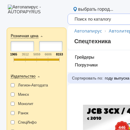
выбрать город...
Автопапирус
Автолите
Розничная цена
Спецтехника
1965
3512
5059
6606
8153
Грейдеры
Погрузчики
Издательство
Сортировать по:
году выпуска
Легион-Aвтодата
Минск
Монолит
Ранок
СпецИнфо