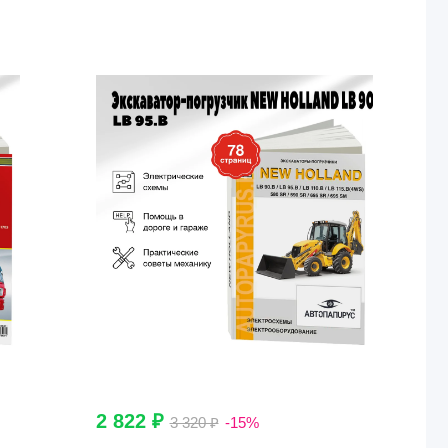
2 822 ₽
3 320 ₽
-15%