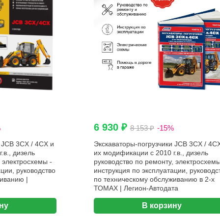
6 930 ₽
%
8 153 ₽
-15%
 JCB 3CX / 4CX и
Экскаваторы-погрузчики JCB 3CX / 4C
.в., дизель
их модификации с 2010 г.в., дизель
 электросхемы -
руководство по ремонту, электросхемы
ции, руководство
инструкция по эксплуатации, руководс
иванию |
по техническому обслуживанию в 2-х
ТОМАХ | Легион-Aвтодата
ну
В корзину