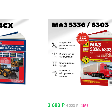
3 688 ₽
%
4 339 ₽
-15%