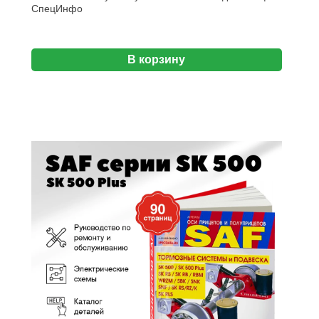
СпецИнфо
В корзину