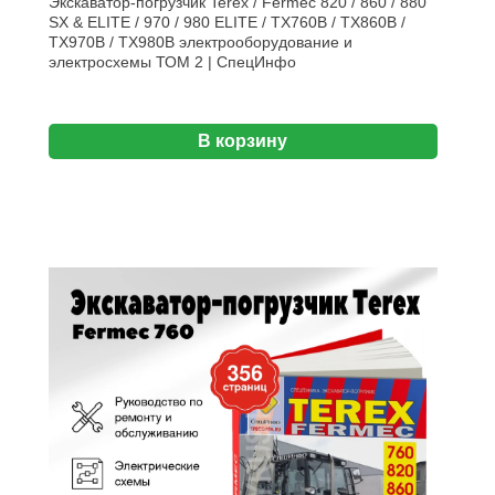
Экскаватор-погрузчик Terex / Fermec 820 / 860 / 880
SX & ELITE / 970 / 980 ELITE / TX760B / TX860B /
TX970B / TX980B электрооборудование и
электросхемы ТОМ 2 | СпецИнфо
В корзину