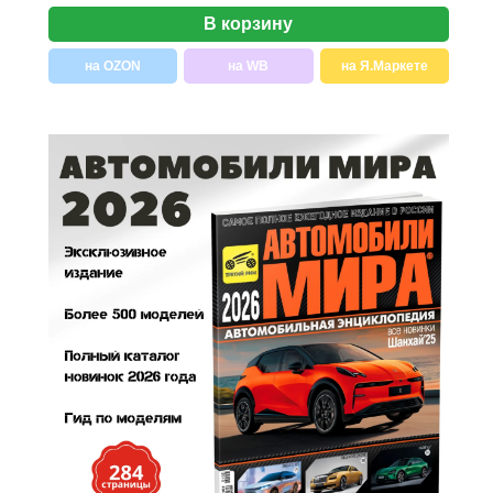
В корзину
на OZON
на WB
на Я.Маркете