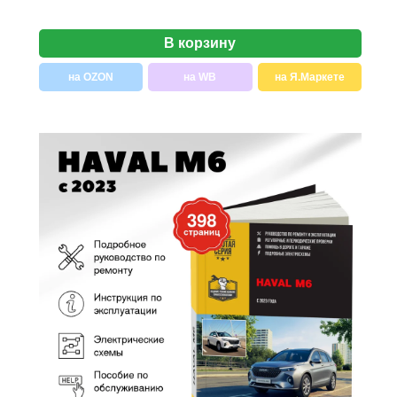
В корзину
на OZON
на WB
на Я.Маркете