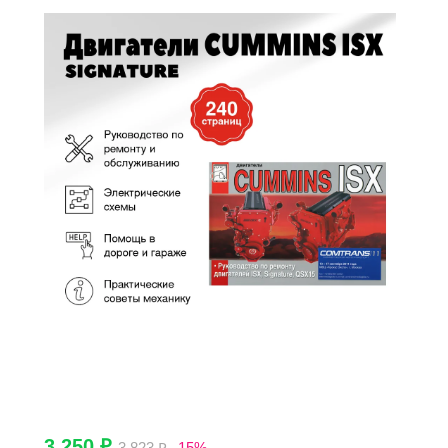
3 250 ₽
3 823 ₽
-15%