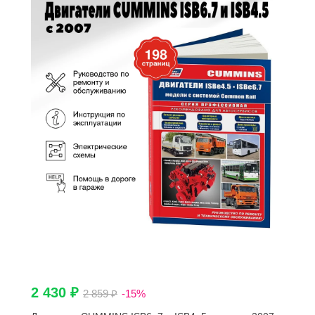
2 430 ₽
2 859 ₽
-15%