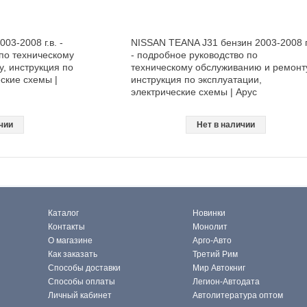
3-2008 г.в. -
NISSAN TEANA J31 бензин 2003-2008 г
по техническому
- подробное руководство по
, инструкция по
техническому обслуживанию и ремонт
ские схемы |
инструкция по эксплуатации,
электрические схемы | Арус
чии
Нет в наличии
Каталог
Новинки
Контакты
Монолит
О магазине
Арго-Авто
Как заказать
Третий Рим
Способы доставки
Мир Автокниг
Способы оплаты
Легион-Автодата
Личный кабинет
Автолитература оптом