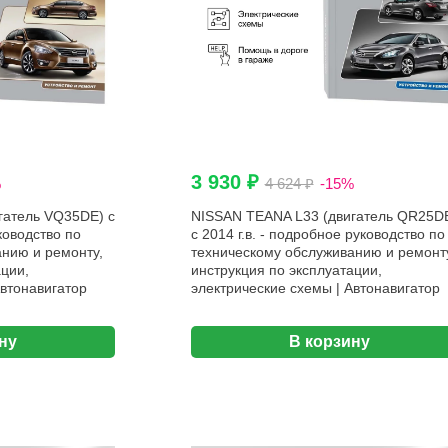
3 930 ₽
%
4 624 ₽
-15%
гатель VQ35DE) с
NISSAN TEANA L33 (двигатель QR25D
ководство по
с 2014 г.в. - подробное руководство по
нию и ремонту,
техническому обслуживанию и ремонт
ации,
инструкция по эксплуатации,
Автонавигатор
электрические схемы | Автонавигатор
ну
В корзину