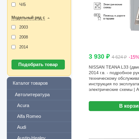
Ч/Б
Модельный ряд с
2003
2008
2014
3 930 ₽
4 624 ₽
-15
NISSAN TEANA L33 (дви
2014 г.в. - подробное ру
техническому обслужива
Каталог товаров
инструкция по эксплуат
электрические схемы | 
Автолитература
Acura
В корзи
Alfa Romeo
Audi
Austin-Healey