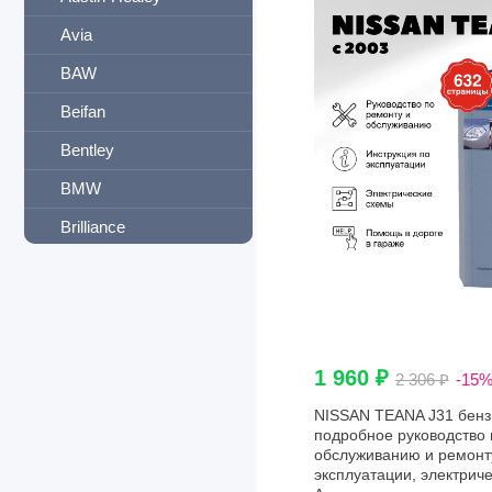
Avia
BAW
Beifan
Bentley
BMW
Brilliance
Buick
BYD
Cadillac
1 960 ₽
2 306 ₽
-15
Carrier
NISSAN TEANA J31 бензин
CASE
подробное руководство 
обслуживанию и ремонту
Caterpillar
эксплуатации, электриче