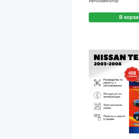
Автонавигатор
Chana
Changan
В корзи
Chery
Chevrolet
Chrysler
Citroen
Cummins
Dacia
Dadi
Daewoo
DAF
Daihatsu
Datsun