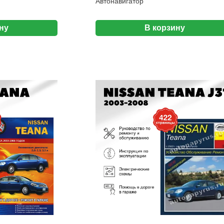
Автонавигатор
ну
В корзину