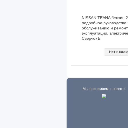
Derways
Detroit Diesel
NISSAN TEANA бензин 200
Dodge
подробное руководство 
обслуживанию и ремонту
Dong Feng
эксплуатации, электриче
СверчокЪ
Eagle
Нет в нали
Eaton
Exeed
FAW
Fiat
Мы принимаем к оплате:
Ford
Foton
Freightliner
Geely