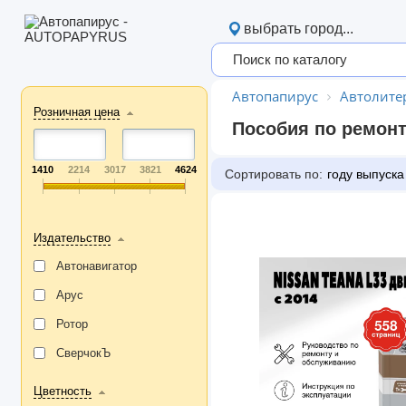
выбрать город...
Автопапирус
Автолите
Розничная цена
Пособия по ремонт
1410
2214
3017
3821
4624
Сортировать по:
году выпуска
Издательство
Автонавигатор
Арус
Ротор
СверчокЪ
Цветность