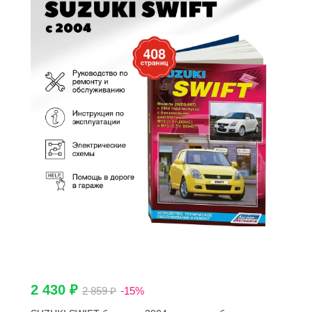
2 430 ₽
2 859 ₽
-15%