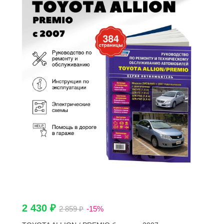
2 430 ₽
2 859 ₽
-15%