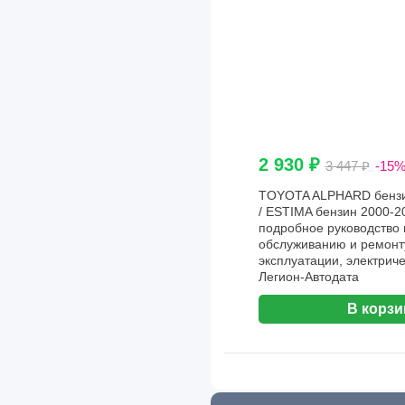
2 930 ₽
3 447 ₽
-15
TOYOTA ALPHARD бензин 
/ ESTIMA бензин 2000-200
подробное руководство 
обслуживанию и ремонту
эксплуатации, электриче
Легион-Aвтодата
В корзи