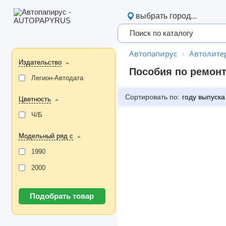
выбрать город...
Автопапирус
Автолите
Издательство
Пособия по ремонт
Легион-Aвтодата
Сортировать по:
году выпуска
Цветность
Ч/Б
Модельный ряд с
1990
2000