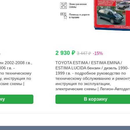
2 930 ₽
%
3 447 ₽
-15%
2002-2008 г.в.,
TOYOTA ESTIMA / ESTIMA EMINA /
6 г.в. -
ESTIMA LUCIDA бензин / дизель 1990-
по техническому
1999 г.в. - подробное руководство по
, инструкция по
техническому обслуживанию и ремонт
ские схемы |
инструкция по эксплуатации,
электрические схемы | Легион-Aвтодат
ну
В корзину