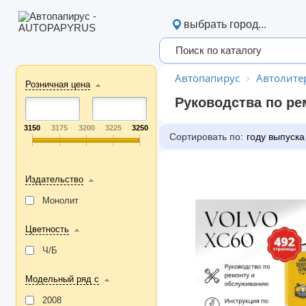
выбрать город...
Автопапирус
Автолите
Розничная цена
Руководства по ре
3150
3175
3200
3225
3250
Сортировать по:
году выпуска
Издательство
Монолит
Цветность
Ч/Б
Модельный ряд с
2008