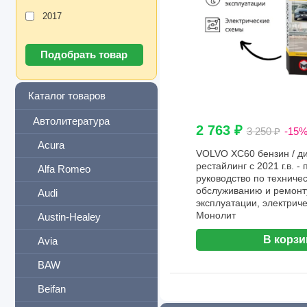
2017
Каталог товаров
Автолитература
2 763 ₽
3 250 ₽
-15
Acura
VOLVO XC60 бензин / ди
рестайлинг с 2021 г.в. -
Alfa Romeo
руководство по техниче
обслуживанию и ремонту
Audi
эксплуатации, электриче
Монолит
Austin-Healey
В корзи
Avia
BAW
Beifan