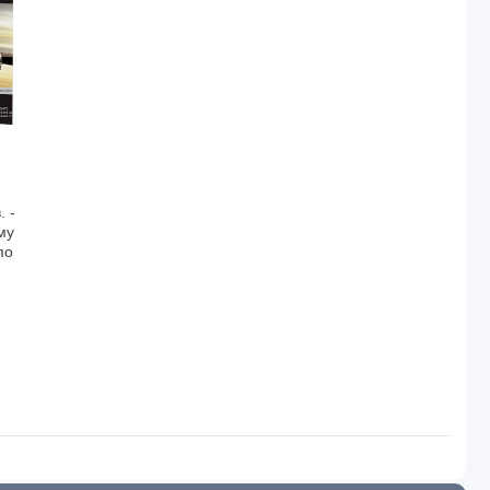
 -
му
по