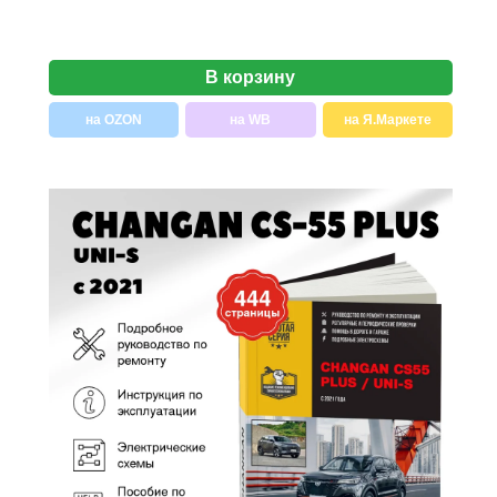
В корзину
на OZON
на WB
на Я.Маркете