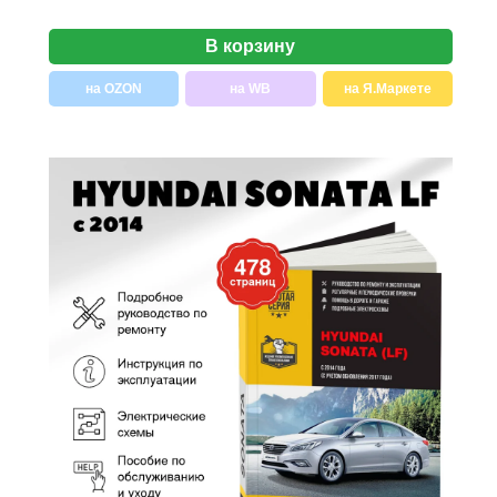
В корзину
на OZON
на WB
на Я.Маркете