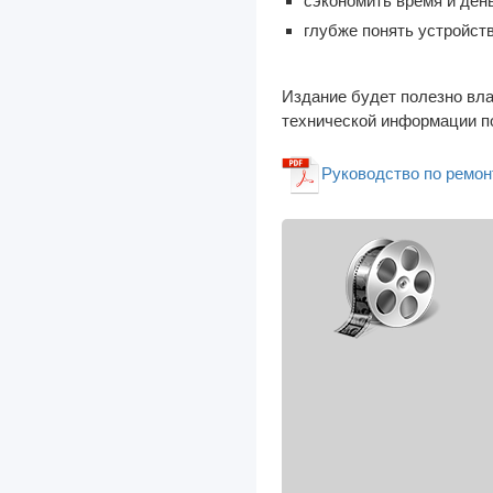
сэкономить время и день
глубже понять устройст
New Holland
Nissan
Издание будет полезно вла
Oldsmobile
технической информации по
Omoda
Руководство по ремонт
Opel
Perkins
Peterbilt
Peugeot
Plymouth
Pontiac
Porsche
Range Rover