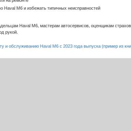
ги на ремонте
во Haval M6 и избежать типичных неисправностей
дельцам Haval M6, мастерам автосервисов, оценщикам страховы
д рукой.
у и обслуживанию Haval M6 с 2023 года выпуска (пример из кни