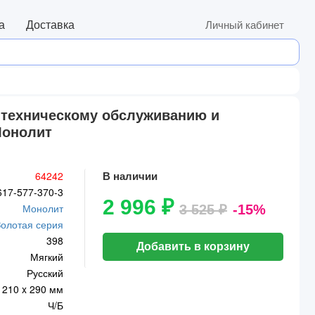
а
Доставка
Личный кабинет
по техническому обслуживанию и
Монолит
64242
В наличии
617-577-370-3
2 996 ₽
Монолит
3 525 ₽
-15%
Золотая серия
398
Добавить в корзину
Мягкий
Русский
210 x 290 мм
Ч/Б