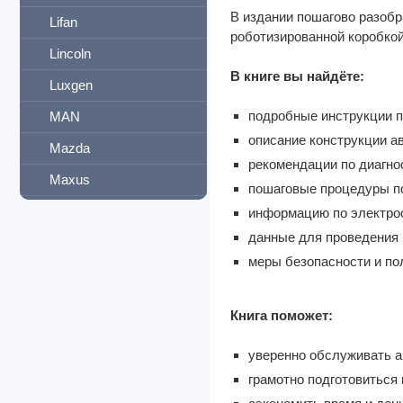
В издании пошагово разобр
Lifan
роботизированной коробко
Lincoln
В книге вы найдёте:
Luxgen
подробные инструкции п
MAN
описание конструкции а
Mazda
рекомендации по диагно
Maxus
пошаговые процедуры по
Mercedes-Benz
информацию по электро
данные для проведения 
Mercury
меры безопасности и по
MG
Mini
Книга поможет:
Mitsubishi
уверенно обслуживать 
Morris
грамотно подготовиться 
Neoplan