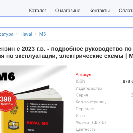
Каталог
О магазине
Контакты
Оплат
ратура
Haval
M6
ензин с 2023 г.в. - подробное руководство 
ия по эксплуатации, электрические схемы | 
Артикул
ISBN
978-
Издательство
Серия
Кол-во страниц
Переплет
Язык
Формат (Ш x В)
Цветность