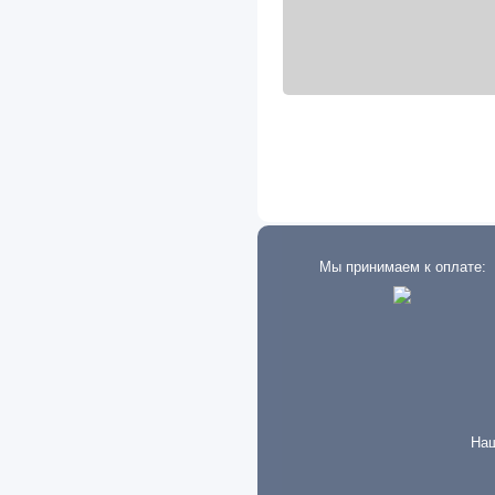
Ravon
Reliant
Renault
Rover
Saab
Samsung
Saturn
Мы принимаем к оплате:
Scania
Seat
Setra
Shaanxi
Shacman
Наш
Skoda