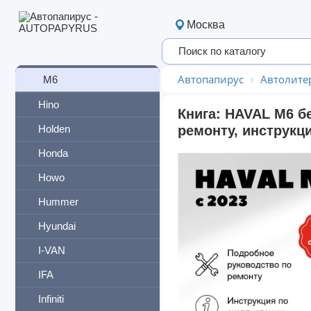
Dargo
Москва
F7
Jolion
Автопапирус
Автолите
M6
Hino
Книга: HAVAL M6 б
Holden
ремонту, инструкц
Honda
Howo
Hummer
Hyundai
I-VAN
IFA
Infiniti