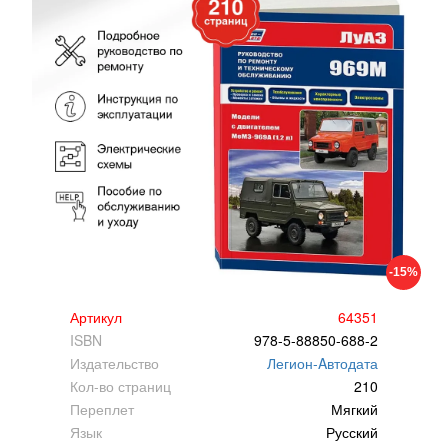
-15%
Артикул
64351
ISBN
978-5-88850-688-2
Издательство
Легион-Aвтодата
Кол-во страниц
210
Переплет
Мягкий
Язык
Русский