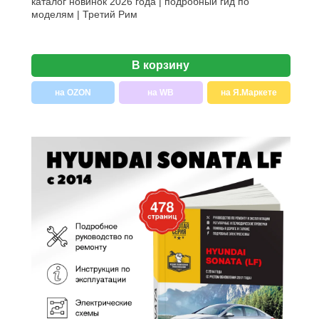
каталог новинок 2026 года | подробный гид по
моделям | Третий Рим
В корзину
на OZON
на WB
на Я.Маркете