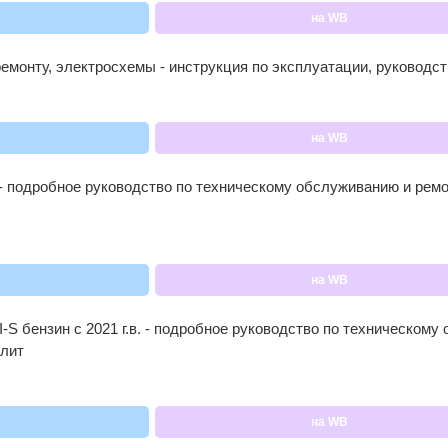
на WB
емонту, электросхемы - инструкция по эксплуатации, руководс
на WB
 - подробное руководство по техническому обслуживанию и ремо
на WB
 бензин с 2021 г.в. - подробное руководство по техническому 
олит
на WB