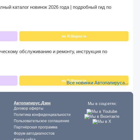
лный каталог новинок 2026 года | подробный гид по
на Я.Маркете
ническому обслуживанию и ремонту, инструкция по
на Я.Маркете
Все новинки Автопапируса...
Автопапирус.Дзен
Мы в соцсетях:
Договор оферты
Политика конфиденциальности
Пользовательское соглашение
Партнёрская программа
Форум автодиагностов
Карта сайта