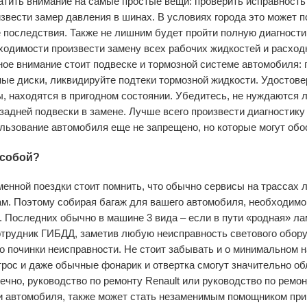
атить внимание на самые простые вещи: проверить исправность 
звести замер давления в шинах. В условиях города это может п
 последствия. Также не лишним будет пройти полную диагности
ходимости произвести замену всех рабочих жидкостей и расход
ое внимание стоит подвеске и тормозной системе автомобиля:
ные диски, ликвидируйте подтеки тормозной жидкости. Удостове
, находятся в пригодном состоянии. Убедитесь, не нуждаются 
задней подвески в замене. Лучше всего произвести диагностику
льзование автомобиля еще не запрещено, но которые могут об
 собой?
енной поездки стоит помнить, что обычно сервисы на трассах 
. Поэтому собирая багаж для вашего автомобиля, необходимо в
. Последних обычно в машине 3 вида – если в пути «родная» лам
отрудник ГИБДД, заметив любую неисправность светового обор
 починки неисправности. Не стоит забывать и о минимальном 
 трос и даже обычные фонарик и отвертка смогут значительно о
нечно,
руководство по ремонту Renault
или
руководство по ремо
 автомобиля, также может стать незаменимым помощником при 