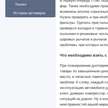
В первую очередь стоит обр
Тюнинг
фар. Также необходимо прои
возможны вполне серьезные
Истории автомарок
Нужно проверить и при необ
фильтры. Уделить пристальн
проверьте колодки и тормоз
пыльники и резиновые чехлы
шаровых рычагов и рычагов 
проблемы, при которых испо
Что необходимо взять с
При планировании долговрем
товары по завышенным ценам
масло, и запасные лампочки
проблем. К слову, каждый с
эксплуатацию автомобиля до
ключ, домкрат, компрессор,
ситуаций на дороге. Ну и ко
неисправностей вашей марки