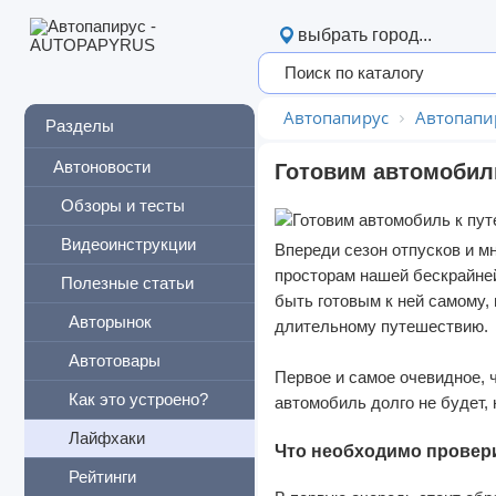
выбрать город...
Автопапирус
Автопапи
Разделы
Автоновости
Готовим автомобил
Обзоры и тесты
Видеоинструкции
Впереди сезон отпусков и м
просторам нашей бескрайней
Полезные статьи
быть готовым к ней самому, 
Авторынок
длительному путешествию.
Автотовары
Первое и самое очевидное, ч
Как это устроено?
автомобиль долго не будет,
Лайфхаки
Что необходимо провери
Рейтинги