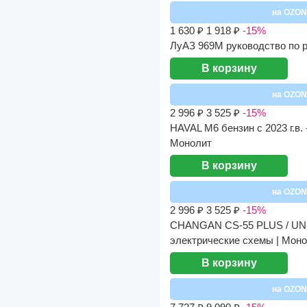
на OZON
1 630 ₽
1 918 ₽
-15%
ЛуАЗ 969М руководство по р
В корзину
на OZON
2 996 ₽
3 525 ₽
-15%
HAVAL M6 бензин с 2023 г.в.
Монолит
В корзину
на OZON
2 996 ₽
3 525 ₽
-15%
CHANGAN CS-55 PLUS / UNI-S
электрические схемы | Мон
В корзину
на OZON