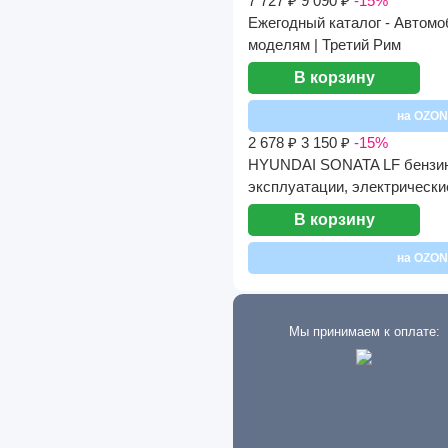
7 727 ₽
9 090 ₽
-15%
Ежегодный каталог - Автомоб
моделям | Третий Рим
В корзину
на OZON
2 678 ₽
3 150 ₽
-15%
HYUNDAI SONATA LF бензин с
эксплуатации, электрически
В корзину
на OZON
Мы принимаем к оплате: