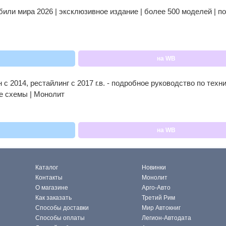
или мира 2026 | эксклюзивное издание | более 500 моделей | по
на WB
 2014, рестайлинг с 2017 г.в. - подробное руководство по тех
е схемы | Монолит
на WB
Каталог
Новинки
Контакты
Монолит
О магазине
Арго-Авто
Как заказать
Третий Рим
Способы доставки
Мир Автокниг
Способы оплаты
Легион-Автодата