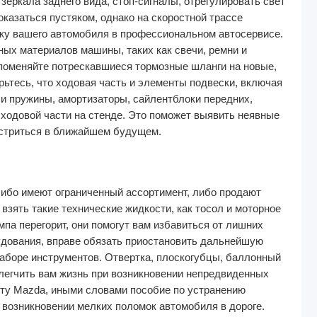
зеркала заднего вида, стоп-сигналы, отрегулировать свет
оказаться пустяком, однако на скоростной трассе
ку вашего автомобиля в профессиональном автосервисе.
ных материалов машины, таких как свечи, ремни и
 поменяйте потрескавшиеся тормозные шланги на новые,
рьтесь, что ходовая часть и элементы подвески, включая
ли пружины, амортизаторы, сайлентблоки передних,
 ходовой части на стенде. Это поможет выявить неявные
остриться в ближайшем будущем.
либо имеют ограниченный ассортимент, либо продают
зять такие технические жидкости, как тосол и моторное
па перегорит, они помогут вам избавиться от лишних
удования, вправе обязать приостановить дальнейшую
наборе инструментов. Отвертка, плоскогубцы, баллонный
блегчить вам жизнь при возникновении непредвиденных
нту Mazda
, иными словами пособие по устранению
возникновении мелких поломок автомобиля в дороге.