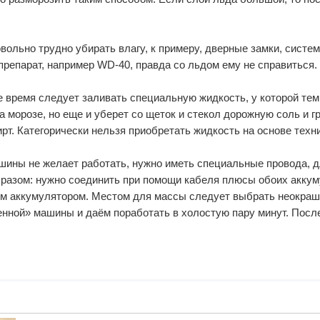
вольно трудно убирать влагу, к примеру, дверные замки, систем
епарат, например WD-40, правда со льдом ему не справиться.
е время следует заливать специальную жидкость, у которой тем
на морозе, но еще и уберет со щеток и стекол дорожную соль и
т. Категорически нельзя приобретать жидкость на основе техни
ины не желает работать, нужно иметь специальные провода, дл
азом: нужно соединить при помощи кабеля плюсы обоих аккумул
им аккумулятором. Местом для массы следует выбрать неокраше
нной» машины и даём поработать в холостую пару минут. После