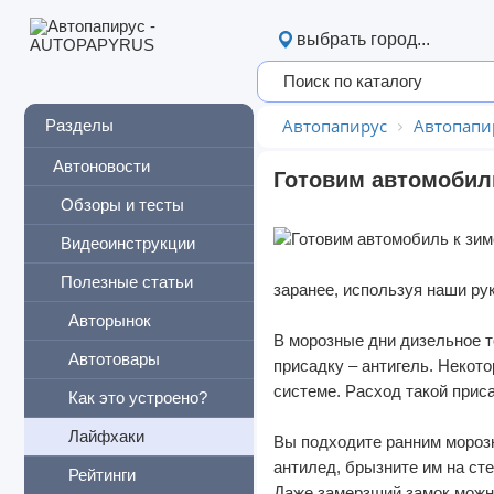
выбрать город...
Автопапирус
Автопапи
Разделы
Автоновости
Готовим автомобил
Обзоры и тесты
Видеоинструкции
Полезные статьи
заранее, используя наши
ру
Авторынок
В морозные дни дизельное т
Автотовары
присадку – антигель. Некот
системе. Расход такой прис
Как это устроено?
Лайфхаки
Вы подходите ранним морозн
антилед, брызните им на сте
Рейтинги
Даже замерзший замок можно