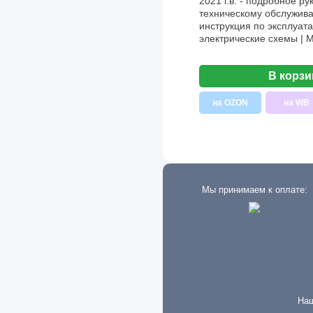
2021 г.в. - подробное ру
техническому обслужива
инструкция по эксплуата
электрические схемы | 
В корзи
на OZON
на WB
Мы принимаем к оплате:
Наш