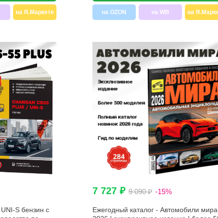
на Я.Маркете
на OZON
на WB
на Я.Марк
7 727 ₽
9 090 ₽
-15%
UNI-S бензин с
Ежегодный каталог - Автомобили мира