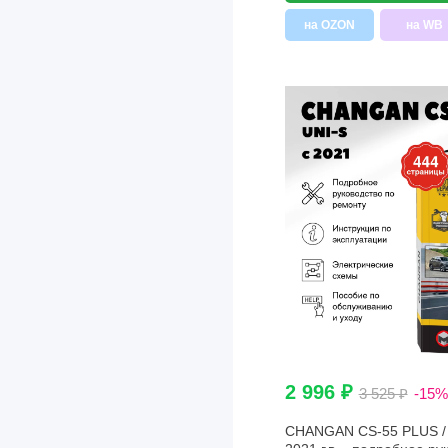
на OZON
на WB
2 996 ₽
3 525 ₽
-15%
CHANGAN CS-55 PLUS / 