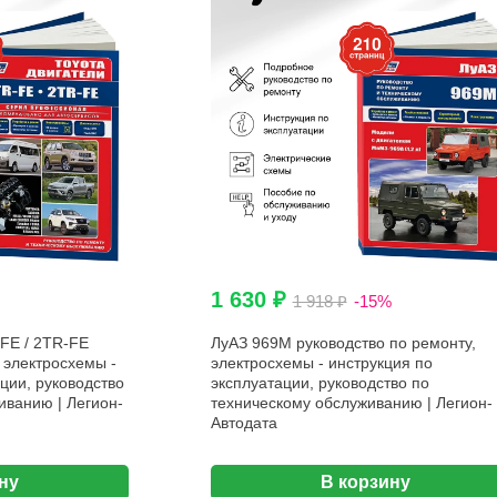
1 630 ₽
1 918 ₽
-15%
FE / 2TR-FE
ЛуАЗ 969М руководство по ремонту,
 электросхемы -
электросхемы - инструкция по
ции, руководство
эксплуатации, руководство по
иванию | Легион-
техническому обслуживанию | Легион-
Автодата
ну
В корзину