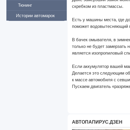
Тюнинг
скребком из пластмассы.
Истории автомарок
Есть у машины места, где до
поможет водовытесняющий пр
В бачек омывателя, в зимне
только не будет замерзать 
является изопропиловый спир
Если аккумулятор вашей маш
Делается это следующим обр
к массе автомобиля с севш
Пускаем двигатель «разряже
АВТОПАПИРУС.ДЗЕН