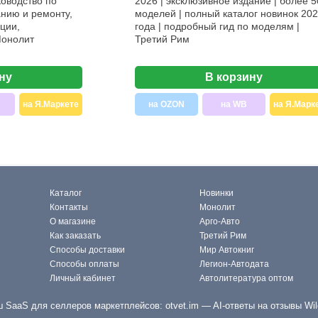
ководство по
2026 | эксклюзивное издание | более 5
нию и ремонту,
моделей | полный каталог новинок 20
ции,
года | подробный гид по моделям |
Монолит
Третий Рим
ну
В корзину
на Я.Маркете
на OZON
на WB
на Я.Марк
Каталог
Новинки
Контакты
Монолит
О магазине
Арго-Авто
Как заказать
Третий Рим
Способы доставки
Мир Автокниг
Способы оплаты
Легион-Автодата
Личный кабинет
Автолитература оптом
 SaaS для селлеров маркетплейсов:
otvet.im
— AI-ответы на отзывы Wil