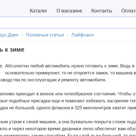
Каталог
О магазине
Контакты
Оплат
рус.Дзен
Полезные статьи
Лайфхаки
ь к зиме
Абсолютно любой автомобиль нужно готовить к зиме. Ведь в 
основательно примерзнет, то не откроется замок, то машина 
ководства по эксплуатации и ремонту автомобиля
.
опливо приходит в вязкое или гелеобразное состояние. Чтобы э
орые подобные присадки еще и помогают избежать засорения то
адки не большой, одного флакона в 325 миллилитров хватит при
ым утром к своей машине, а она буквально покрыта слоем льда
кло и через некоторое время дворники легко обеспечат вам обз
 разморозить таким способом. Если слой льда большой, то пос