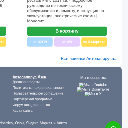
00
рестайлинг с 2017 г.в. - подробное
26
руководство по техническому
обслуживанию и ремонту, инструкция по
эксплуатации, электрические схемы |
Монолит
В корзину
ете
на OZON
на WB
на Я.Маркете
Все новинки Автопапируса...
Автопапирус.Дзен
Мы в соцсетях:
Договор оферты
Политика конфиденциальности
Пользовательское соглашение
Партнёрская программа
Форум автодиагностов
Карта сайта
dberries, Озон, Яндекс Маркет и Авито