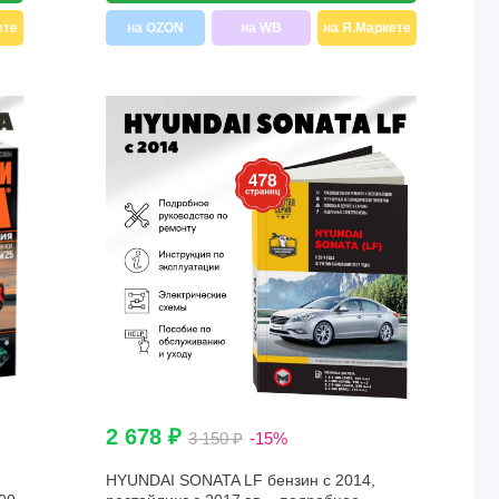
ете
на OZON
на WB
на Я.Маркете
2 678 ₽
3 150 ₽
-15%
HYUNDAI SONATA LF бензин с 2014,