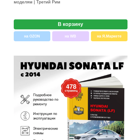
моделям | Третий Рим
В корзину
на OZON
на WB
на Я.Маркете