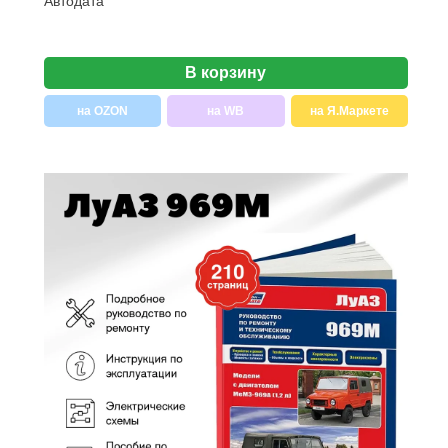
Aвтодата
В корзину
на OZON
на WB
на Я.Маркете