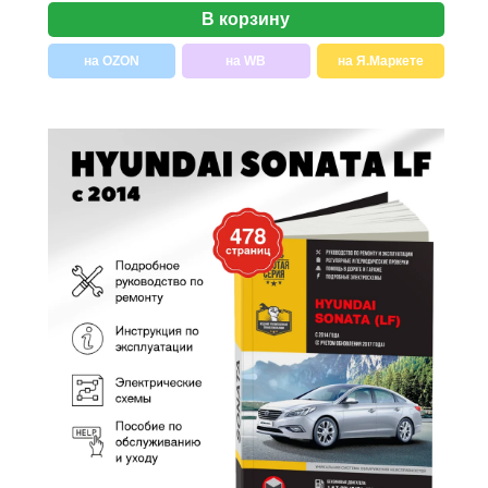
В корзину
на OZON
на WB
на Я.Маркете