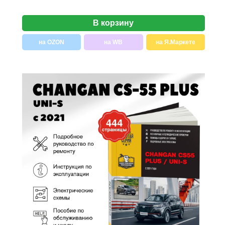
В корзину
на OZON
на WB
на Я.Маркете