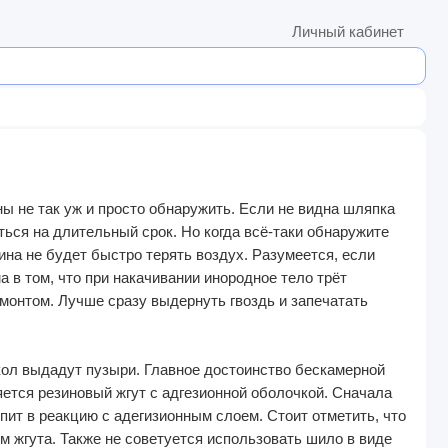
Личный кабинет
ы не так уж и просто обнаружить. Если не видна шляпка
ться на длительный срок. Но когда всё-таки обнаружите
ина не будет быстро терять воздух. Разумеется, если
 в том, что при накачивании инородное тело трёт
емонтом. Лучше сразу выдернуть гвоздь и запечатать
кол выдадут пузыри. Главное достоинство бескамерной
тся резиновый жгут с адгезионной оболочкой. Сначала
упит в реакцию с адегизионным слоем. Стоит отметить, что
м жгута. Также не советуется использовать шило в виде