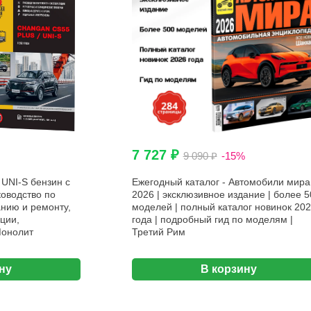
7 727 ₽
9 090 ₽
-15%
UNI-S бензин с
Ежегодный каталог - Автомобили мира
ководство по
2026 | эксклюзивное издание | более 5
нию и ремонту,
моделей | полный каталог новинок 20
ции,
года | подробный гид по моделям |
Монолит
Третий Рим
ну
В корзину