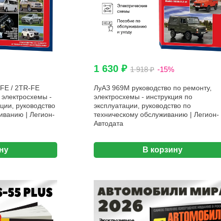
1 630 ₽
1 918 ₽
-15%
FE / 2TR-FE
ЛуАЗ 969М руководство по ремонту,
 электросхемы -
электросхемы - инструкция по
ции, руководство
эксплуатации, руководство по
иванию | Легион-
техническому обслуживанию | Легион-
Автодата
ну
В корзину