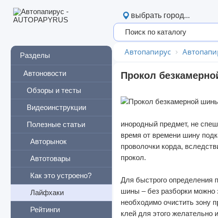
выбрать город...
Автопапирус
Автопапи
Разделы
Автоновости
Прокол безкамерн
Обзоры и тесты
Видеоинструкции
Полезные статьи
инородный предмет, не спеши
время от времени шину подк
Авторынок
проволочки корда, вследств
прокол.
Автотовары
Как это устроено?
Для быстрого определения п
шины – без разборки можно
Лайфхаки
необходимо очистить зону пр
Рейтинги
клей для этого желательно 