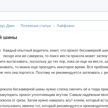
рус.Дзен
Полезные статьи
Лайфхаки
ой шины
Каждый опытный водитель знает, что прокол бескамерной шин
гвоздя или же самореза, то поиск места прокола может затяну
те вытаскивать, поскольку до тех пор, пока он еще на месте, ш
ачивать, то можно еще проездить некоторое время. Вся проблема
ие чего она портится. Поэтому не рекомендуется затягивать с р
рокола бескамерной шины нужно слегка смочить её и тогда про
 закупорить прокол уплотняющим жгутом. Самым надёжным являе
окола от грязи. Затем нужно намазать жгут клеем, который вст
использовать именно тот, который рекомендуется производителе