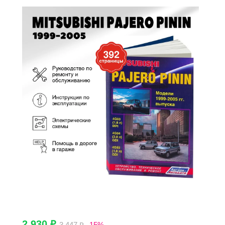
2 930 ₽
3 447 ₽
-15%