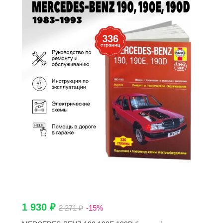
1 930 ₽
2 271 ₽
-15%