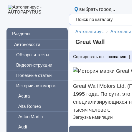
выбрать город...
Автопапирус
Автопапи
Разделы
Great Wall
Автоновости
Обзоры и тесты
Сортировать по:
названию
|
Видеоинструкции
Полезные статьи
Истории автомарок
Great Wall Motors Ltd.
1995 года. По сути, э
Acura
специализирующихся на
Alfa Romeo
тысяч человек.
Aston Martin
Загрузка навигации
Audi