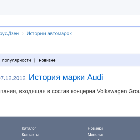
рус.Дзен
Истории автомарок
популярности
|
новизне
История марки Audi
07.12.2012
мпания, входящая в состав концерна Volkswagen Gr
Каталог
Новинки
Контакты
Монолит