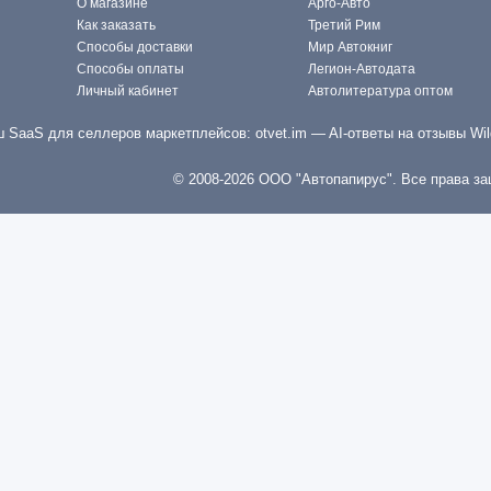
О магазине
Арго-Авто
Как заказать
Третий Рим
Способы доставки
Мир Автокниг
Способы оплаты
Легион-Автодата
Личный кабинет
Автолитература оптом
 SaaS для селлеров маркетплейсов:
otvet.im
— AI-ответы на отзывы Wil
© 2008-2026 ООО "Автопапирус". Все права з