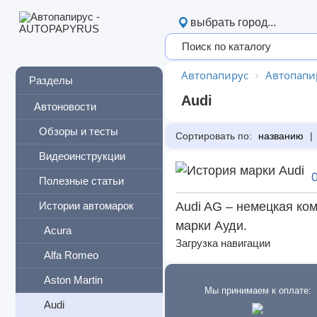
выбрать город...
Автопапирус
Автопапи
Разделы
Audi
Автоновости
Обзоры и тесты
Сортировать по:
названию
|
Видеоинструкции
Полезные статьи
Истории автомарок
Audi AG – немецкая ко
марки Ауди.
Acura
Загрузка навигации
Alfa Romeo
Aston Martin
Мы принимаем к оплате:
Audi