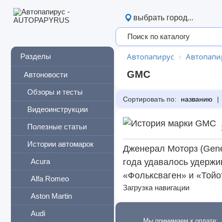
выбрать город...
Автопапирус
Автопапи
Разделы
GMC
Автоновости
Обзоры и тесты
Сортировать по:
названию
|
Видеоинструкции
Полезные статьи
Истории автомарок
Дженерал Моторз (Gene
Acura
года удавалось удержив
«Фольксваген» и «Тойо
Alfa Romeo
Загрузка навигации
Aston Martin
Audi
Мы принимаем к оплате: