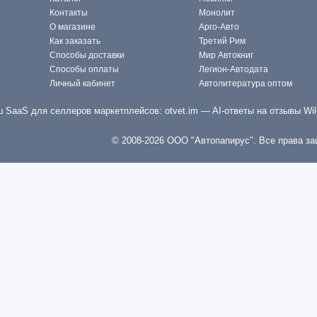
Контакты
Монолит
О магазине
Арго-Авто
Как заказать
Третий Рим
Способы доставки
Мир Автокниг
Способы оплаты
Легион-Автодата
Личный кабинет
Автолитература оптом
 SaaS для селлеров маркетплейсов:
otvet.im
— AI-ответы на отзывы Wil
© 2008-2026 ООО "Автопапирус". Все права з