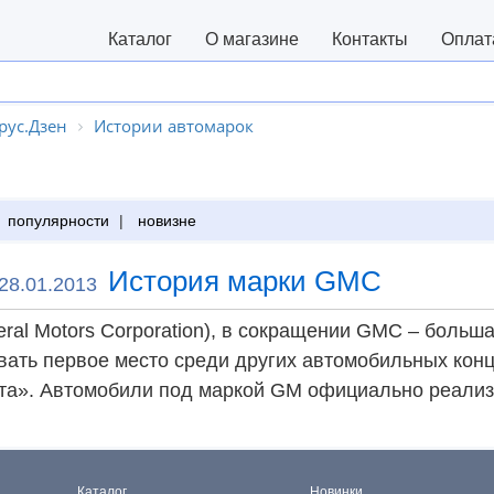
Каталог
О магазине
Контакты
Оплат
рус.Дзен
Истории автомарок
популярности
|
новизне
История марки GMC
28.01.2013
ral Motors Corporation), в сокращении GMC – больш
ать первое место среди других автомобильных конце
та». Автомобили под маркой GM официально реализу
Каталог
Новинки