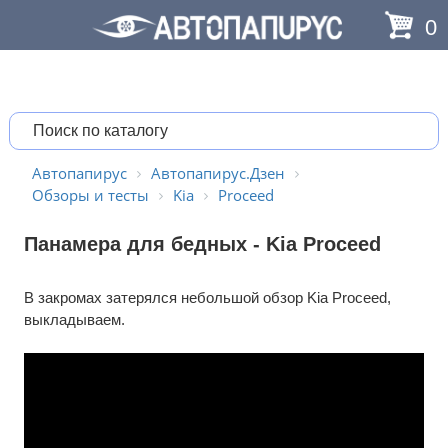
0
Автопапирус
Автопапирус.Дзен
Обзоры и тесты
Kia
Proceed
Панамера для бедных - Kia Proceed
В закромах затерялся небольшой обзор Kia Proceed,
выкладываем.