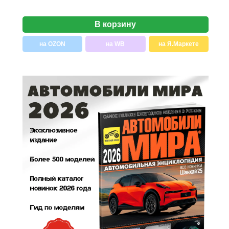
В корзину
на OZON
на WB
на Я.Маркете