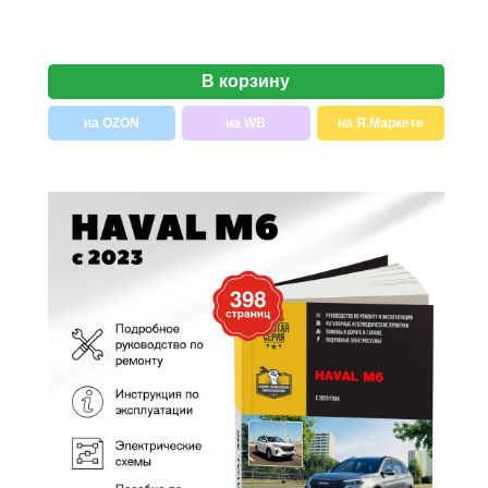
В корзину
на OZON
на WB
на Я.Маркете