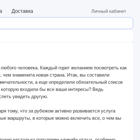
а
Доставка
Личный кабинет
любого человека. Каждый горит желанием посмотреть как
 чем знаменита новая страна. Итак, вы составили
римечательности, а еще определили обязательный список
 в которую входили бы все ваши интересы? Ведь
спеть увидеть другую.
ря тому, что за рубежом активно развивается услуга
ые маршруты, в которые можно включить все, о чем вы
годня настолько популярен «дикий» отдых, особенно