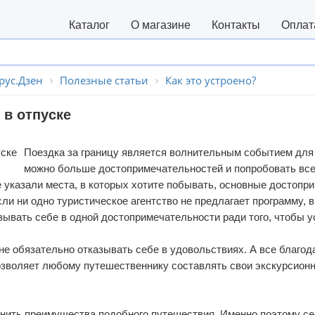
Каталог
О магазине
Контакты
Оплат
рус.Дзен
Полезные статьи
Как это устроено?
 в отпуске
Поездка за границу является волнительным событием для 
можно больше достопримечательностей и попробовать все,
е указали места, в которых хотите побывать, основные достоп
если ни одно туристическое агентство не предлагает программу,
зывать себе в одной достопримечательности ради того, чтобы у
не обязательно отказывать себе в удовольствиях. А все благода
зволяет любому путешественнику составлять свои экскурсионн
нить преимущества подобного путешествия. Именно поэтому се