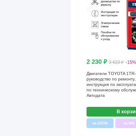
2 230 ₽
2 623 ₽
-15%
Двигатели TOYOTA 1TR-
руководство по ремонту,
инструкция по эксплуата
по техническому обслуж
Aвтодата
В корзи
на OZON
на WB