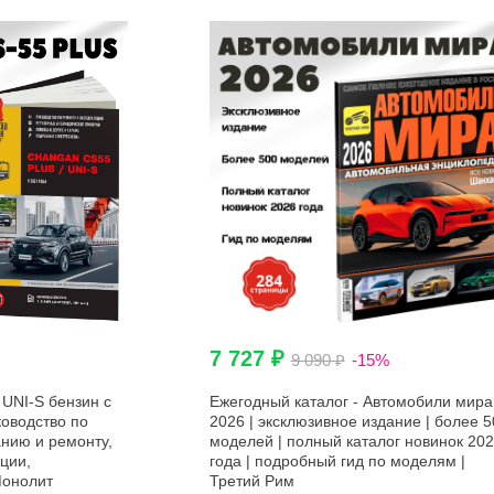
7 727 ₽
9 090 ₽
-15%
UNI-S бензин с
Ежегодный каталог - Автомобили мира
ководство по
2026 | эксклюзивное издание | более 5
нию и ремонту,
моделей | полный каталог новинок 20
ции,
года | подробный гид по моделям |
Монолит
Третий Рим