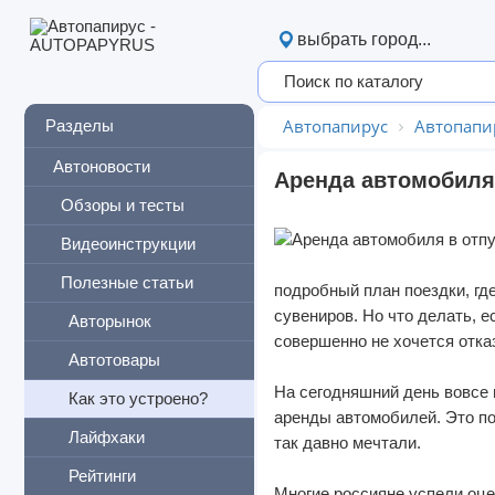
выбрать город...
Автопапирус
Автопапи
Разделы
Автоновости
Аренда автомобиля
Обзоры и тесты
Видеоинструкции
Полезные статьи
подробный план поездки, гд
сувениров. Но что делать, 
Авторынок
совершенно не хочется отка
Автотовары
На сегодняшний день вовсе 
Как это устроено?
аренды автомобилей. Это по
Лайфхаки
так давно мечтали.
Рейтинги
Многие россияне успели оце