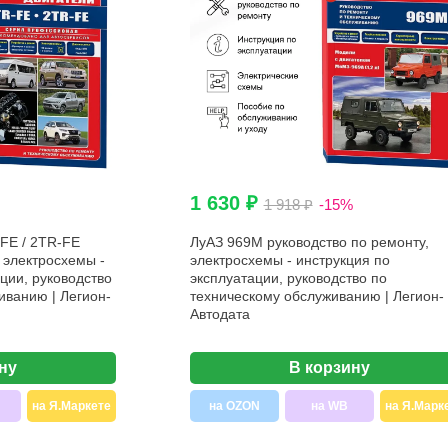
1 630 ₽
1 918 ₽
-15%
FE / 2TR-FE
ЛуАЗ 969М руководство по ремонту,
 электросхемы -
электросхемы - инструкция по
ции, руководство
эксплуатации, руководство по
иванию | Легион-
техническому обслуживанию | Легион-
Автодата
ну
В корзину
на Я.Маркете
на OZON
на WB
на Я.Марк