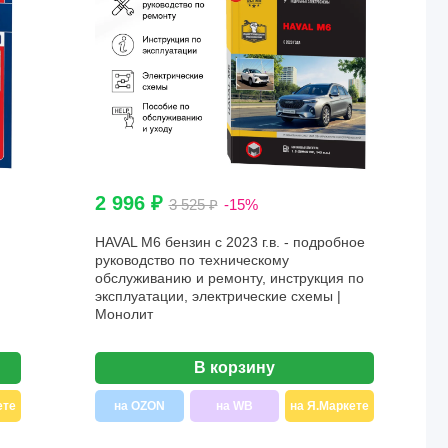
2 996 ₽
3 525 ₽
-15%
HAVAL M6 бензин с 2023 г.в. - подробное
руководство по техническому
обслуживанию и ремонту, инструкция по
эксплуатации, электрические схемы |
Монолит
В корзину
ете
на OZON
на WB
на Я.Маркете