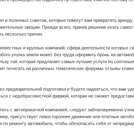
л и полезных советов, которые помогут вам превратить аренду 
жительные эмоции. Прежде всего, приняв решение ехать самос
сть несколько причин.
 известных и крупных компаний, сфера деятельности которых свя
бого уголка земли может без труда оформить бронь на автомо
льзу той, которая предлагает самые лучшие услуги по соотноше
оит почитать на различных тематических форумах отзывы клиен
ез предварительной подготовки и будете надеяться, что вам уда
ься с недобросовестной фирмой, которая не сможет предостави
итесь с автопрокатной компанией, следует заблаговременно узна
мер, присутствует левостороннее движение или платные автоба
ю по ремонту автомобиля
, чтобы обезопасить себя от непредви