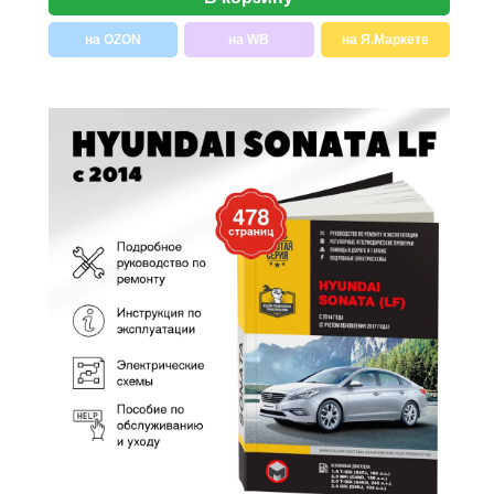
на OZON
на WB
на Я.Маркете