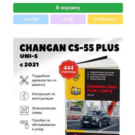
В корзину
на OZON
на WB
на Я.Маркете