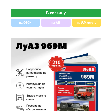
В корзину
на OZON
на WB
на Я.Маркете