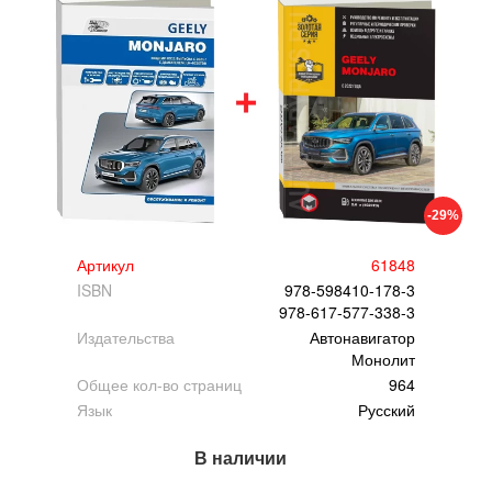
-29%
Артикул
61848
ISBN
978-598410-178-3
978-617-577-338-3
Издательства
Автонавигатор
Монолит
Общее кол-во страниц
964
Язык
Русский
В наличии