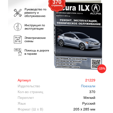
-15%
Артикул
21229
Издательство
Поехали
Кол-во страниц
370
Переплет
Мягкий
Язык
Русский
Формат (Ш x В)
205 x 285 мм