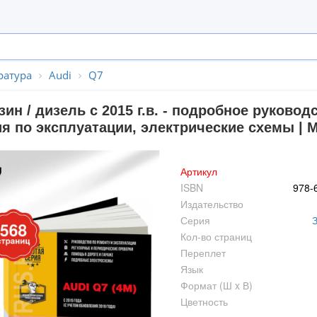
ратура
Audi
Q7
зин / дизель с 2015 г.в. - подробное руков
ия по эксплуатации, электрические схемы | 
Артикул
ISBN
978-
Издательство
Серия
Кол-во страниц
Переплет
Язык
Формат (Ш x В)
Цветность