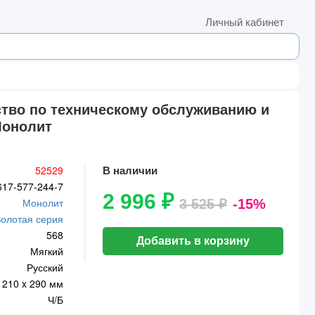
Личный кабинет
одство по техническому обслуживанию и
Монолит
52529
В наличии
617-577-244-7
2 996 ₽
Монолит
3 525 ₽
-15%
Золотая серия
568
Добавить в корзину
Мягкий
Русский
210 x 290 мм
Ч/Б