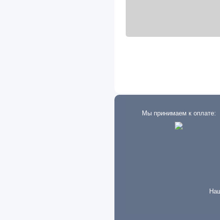
Eagle
Eaton
Exeed
FAW
Fiat
Ford
Мы принимаем к оплате:
Foton
Freightliner
Geely
GMC
Great Wall
Наш
Groz