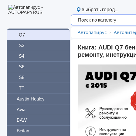
A8
выбрать город...
Q3
Q5
Автопапирус
Автолите
Q7
S3
Книга: AUDI Q7 бен
ремонту, инструкц
S4
S6
S8
TT
Austin-Healey
Avia
BAW
Beifan