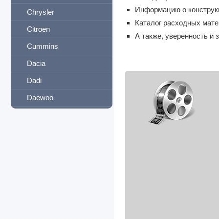
Информацию о конструкц
Chrysler
Каталог расходных мате
Citroen
А также, уверенность и
Cummins
Dacia
Dadi
Daewoo
DAF
Daihatsu
Datsun
Derways
Detroit Diesel
Dodge
Dong Feng