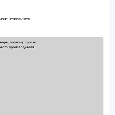
емонт невозможен
вара, поэтому просто
этого производителя.