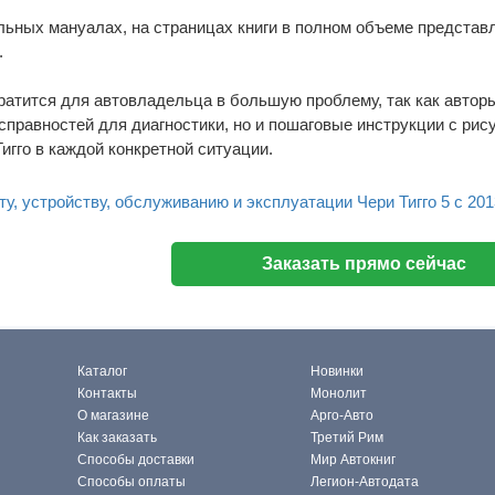
льных мануалах, на страницах книги в полном объеме представл
.
ратится для автовладельца в большую проблему, так как авторы
справностей для диагностики, но и пошаговые инструкции с ри
игго в каждой конкретной ситуации.
у, устройству, обслуживанию и эксплуатации Чери Тигго 5 с 2013
Заказать прямо сейчас
Каталог
Новинки
Контакты
Монолит
О магазине
Арго-Авто
Как заказать
Третий Рим
Способы доставки
Мир Автокниг
Способы оплаты
Легион-Автодата