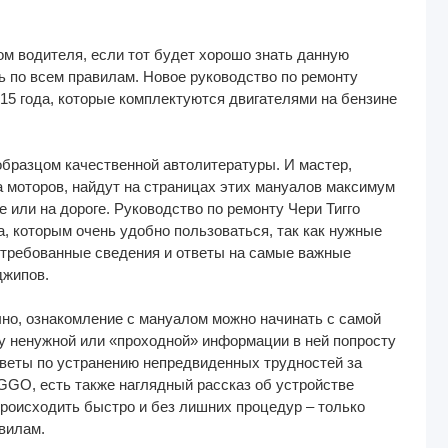
м водителя, если тот будет хорошо знать данную
ь по всем правилам. Новое руководство по ремонту
5 года, которые комплектуются двигателями на бензине
образцом качественной автолитературы. И мастер,
 моторов, найдут на страницах этих мануалов максимум
или на дороге. Руководство по ремонту Чери Тигго
, которым очень удобно пользоваться, так как нужные
остребованные сведения и ответы на самые важные
джипов.
чно, ознакомление с мануалом можно начинать с самой
ку ненужной или «проходной» информации в ней попросту
 советы по устранению непредвиденных трудностей за
GGO, есть также наглядный рассказ об устройстве
происходить быстро и без лишних процедур – только
вилам.