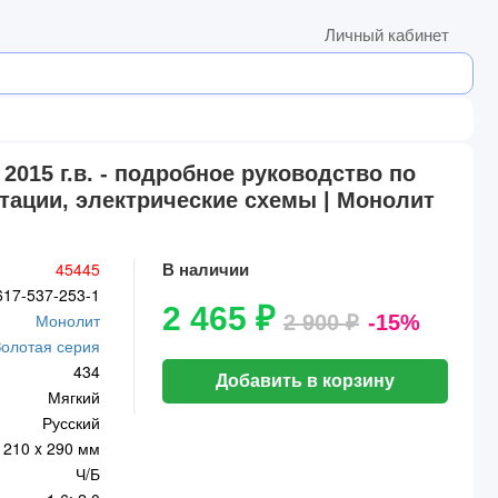
Личный кабинет
 2015 г.в. - подробное руководство по
тации, электрические схемы | Монолит
45445
В наличии
617-537-253-1
2 465 ₽
Монолит
2 900 ₽
-15%
Золотая серия
434
Добавить в корзину
Мягкий
Русский
210 x 290 мм
Ч/Б