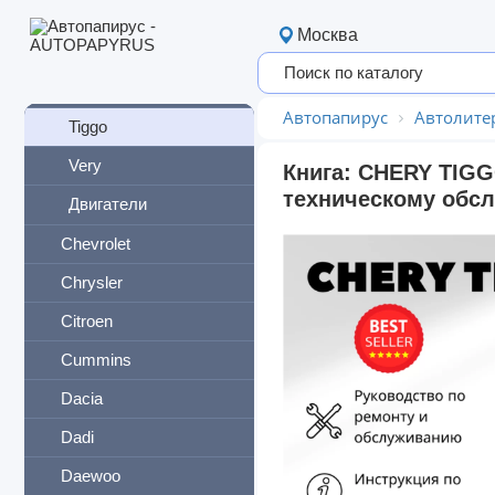
Qiyun
Москва
QQ
Sweet
Автопапирус
Автолите
Tiggo
Very
Книга: CHERY TIGGO
техническому обсл
Двигатели
Chevrolet
Chrysler
Citroen
Cummins
Dacia
Dadi
Daewoo