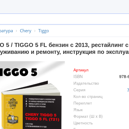
ратура
Chery
Tiggo
 5 / TIGGO 5 FL бензин с 2013, рестайлинг с
уживанию и ремонту, инструкция по эксплуа
Артикул
ISBN
978-
Издательство
Серия
Кол-во страниц
Переплет
Язык
Формат (Ш x В)
Цветность