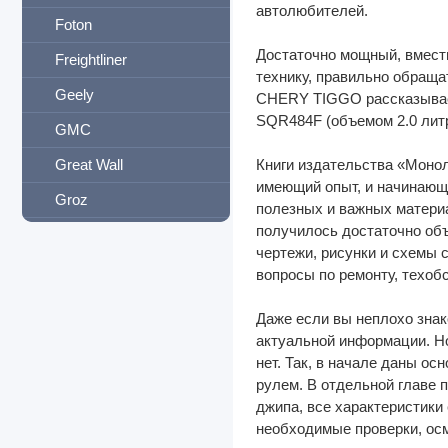
автолюбителей.
Foton
Достаточно мощный, вмести
Freightliner
технику, правильно обраща
Geely
CHERY TIGGO рассказывает
SQR484F (объемом 2.0 лит
GMC
Great Wall
Книги издательства «Монол
имеющий опыт, и начинающи
Groz
полезных и важных материа
получилось достаточно объ
Hafei
чертежи, рисунки и схемы 
Haima
вопросы по ремонту, техоб
Hania
Даже если вы неплохо знак
Haval
актуальной информации. Но
нет. Так, в начале даны ос
Hino
рулем. В отдельной главе 
джипа, все характеристики
Holden
необходимые проверки, осм
Honda