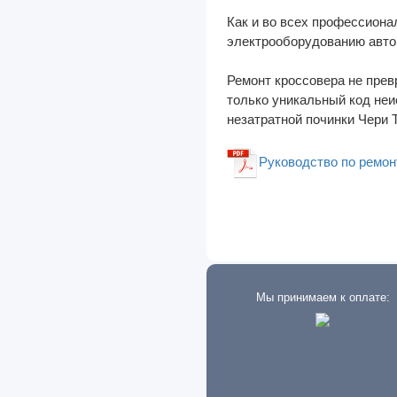
Как и во всех профессиона
Howo
электрооборудованию авто
Hummer
Ремонт кроссовера не прев
Hyundai
только уникальный код неи
незатратной починки Чери Т
I-VAN
IFA
Руководство по ремонт
Infiniti
International
Iran
Isuzu
Мы принимаем к оплате:
Iveco
JAC
Jaguar