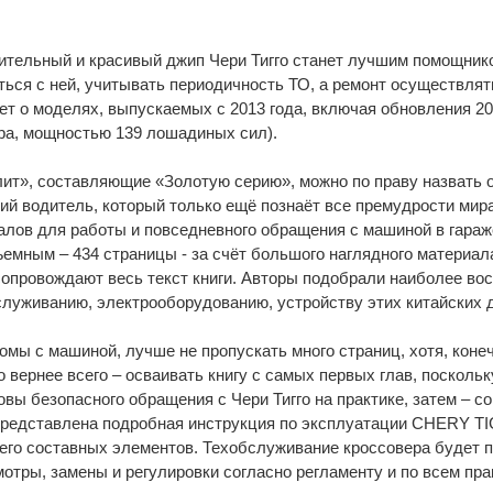
тельный и красивый джип Чери Тигго станет лучшим помощнико
ться с ней, учитывать периодичность ТО, а ремонт осуществлят
 о моделях, выпускаемых с 2013 года, включая обновления 201
ра, мощностью 139 лошадиных сил).
ит», составляющие «Золотую серию», можно по праву назвать 
й водитель, который только ещё познаёт все премудрости мира
лов для работы и повседневного обращения с машиной в гараже 
емным – 434 страницы - за счёт большого наглядного материала
сопровождают весь текст книги. Авторы подобрали наиболее в
служиванию, электрооборудованию, устройству этих китайских 
омы с машиной, лучше не пропускать много страниц, хотя, коне
 вернее всего – осваивать книгу с самых первых глав, посколь
новы безопасного обращения с Чери Тигго на практике, затем –
представлена подробная инструкция по эксплуатации CHERY TI
 его составных элементов. Техобслуживание кроссовера будет 
отры, замены и регулировки согласно регламенту и по всем пра